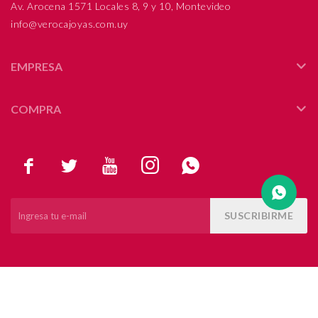
Av. Arocena 1571 Locales 8, 9 y 10, Montevideo
info@verocajoyas.com.uy
Compromiso
Día del niño
EMPRESA
COMPRA





SUSCRIBIRME