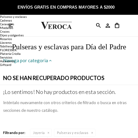
Joyería
Anillos
ENVÍOS GRATIS EN COMPRAS MAYORES A $2000
Anillos
Alianzas
Pulseras y esclavas
Cadenas
Caravanas

Anillos
Llaveros
Día de la Madre
Sobre Veroca Joyas
Como comprar on-line
Medallas
Cruces
Dijes y colgantes
Rosarios
Caravanas
Aniversario
Blog Veroca
Como pagar on-line
Llaveros
Pulseras y esclavas para Día del Padre
Tobilleras
FLORESSER.
Platería Criolla
Cadenas
Cumpleaños
Nuestra tienda
Envíos y Devoluciones
Servicios
Navega por categoria
Accesorios
Giftcard
Rosarios
Bautismo
Trabaja con nosotros
Términos y condiciones
NO SE HAN RECUPERADO PRODUCTOS
Colgantes
Boda
Contacto
¡Lo sentimos! No hay productos en esta sección.
Inténtalo nuevamente con otros criterios de filtrado o busca en otras
Pulseras
Comunión
secciones de nuestro catálogo.
Alianzas
Confirmación
Filtrando por:
Joyería
Pulseras y esclavas
Tobilleras
Cumpleaños de 15