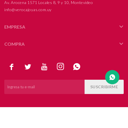
Av. Arocena 1571 Locales 8, 9 y 10, Montevideo
info@verocajoyas.com.uy
Compromiso
Día del niño
EMPRESA
COMPRA





SUSCRIBIRME