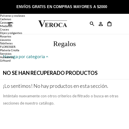
Joyería
Anillos
ENVÍOS GRATIS EN COMPRAS MAYORES A $2000
Anillos
Alianzas
Pulseras y esclavas
Cadenas
Caravanas

Anillos
Llaveros
Día de la Madre
Sobre Veroca Joyas
Como comprar on-line
Medallas
Cruces
Dijes y colgantes
Rosarios
Caravanas
Aniversario
Blog Veroca
Como pagar on-line
Llaveros
Regalos
Tobilleras
FLORESSER.
Platería Criolla
Cadenas
Cumpleaños
Nuestra tienda
Envíos y Devoluciones
Servicios
Navega por categoria
Accesorios
Giftcard
Rosarios
Bautismo
Trabaja con nosotros
Términos y condiciones
NO SE HAN RECUPERADO PRODUCTOS
Colgantes
Boda
Contacto
¡Lo sentimos! No hay productos en esta sección.
Inténtalo nuevamente con otros criterios de filtrado o busca en otras
Pulseras
Comunión
secciones de nuestro catálogo.
Alianzas
Confirmación
Tobilleras
Cumpleaños de 15