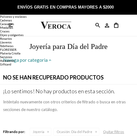
Joyería
Anillos
ENVÍOS GRATIS EN COMPRAS MAYORES A $2000
Anillos
Alianzas
Pulseras y esclavas
Cadenas
Caravanas

Anillos
Llaveros
Día de la Madre
Sobre Veroca Joyas
Como comprar on-line
Medallas
Cruces
Dijes y colgantes
Rosarios
Caravanas
Aniversario
Blog Veroca
Como pagar on-line
Llaveros
Joyería para Día del Padre
Tobilleras
FLORESSER.
Platería Criolla
Cadenas
Cumpleaños
Nuestra tienda
Envíos y Devoluciones
Servicios
Navega por categoria
Accesorios
Giftcard
Rosarios
Bautismo
Trabaja con nosotros
Términos y condiciones
NO SE HAN RECUPERADO PRODUCTOS
Colgantes
Boda
Contacto
¡Lo sentimos! No hay productos en esta sección.
Inténtalo nuevamente con otros criterios de filtrado o busca en otras
Pulseras
Comunión
secciones de nuestro catálogo.
Alianzas
Confirmación
Quitar filtros
Filtrando por:
Joyería
Ocasión:
Día del Padre
Tobilleras
Cumpleaños de 15