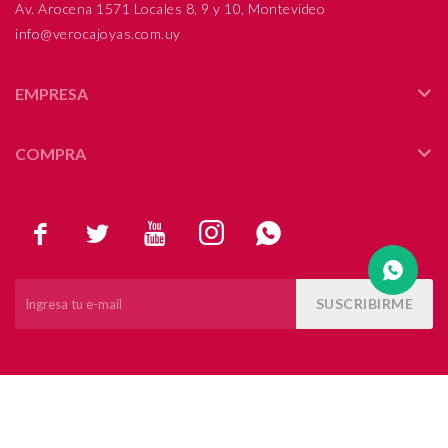
Av. Arocena 1571 Locales 8, 9 y 10, Montevideo
info@verocajoyas.com.uy
Compromiso
Día del niño
EMPRESA
COMPRA





SUSCRIBIRME