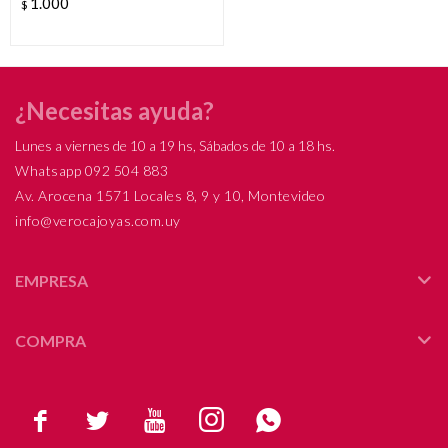
1.000
$
¿Necesitas ayuda?
Lunes a viernes de 10 a 19 hs, Sábados de 10 a 18 hs.
Whatsapp 092 504 883
Av. Arocena 1571 Locales 8, 9 y 10, Montevideo
info@verocajoyas.com.uy
EMPRESA
COMPRA




