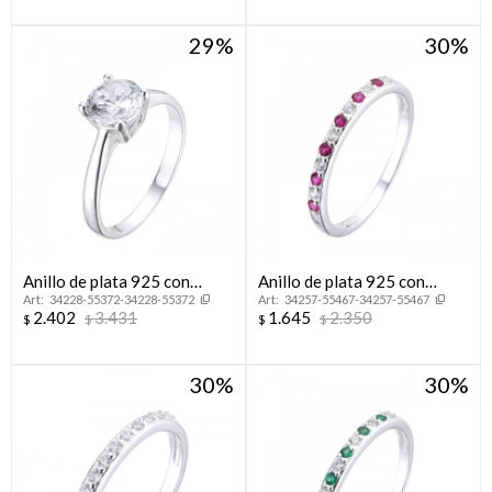
29
30
Anillo de plata 925 con
Anillo de plata 925 con
34228-55372-34228-55372
34257-55467-34257-55467
circonia, SOLITARIO.
circonias, MEDIO SIN FIN.
2.402
3.431
1.645
2.350
$
$
$
$
30
30