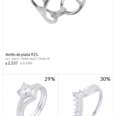
Anillo de plata 925.
44617-74068-44617-74068
2.237
3.196
$
$
29
30