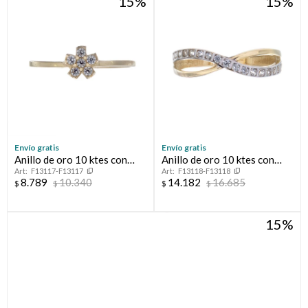
15
15
Envío gratis
Envío gratis
Anillo de oro 10 ktes con
Anillo de oro 10 ktes con
F13117-F13117
F13118-F13118
circonias, FLOT
circonias.
8.789
10.340
14.182
16.685
$
$
$
$
15