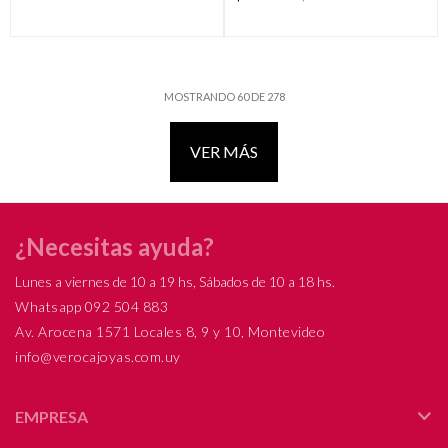
MOSTRANDO
60
DE
278
VER MÁS
¿Necesitas ayuda?
Lunes a viernes de 10 a 19 hs, Sábados de 10 a 18 hs.
Whatsapp 092 504 883
Av. Arocena 1571 Locales 8, 9 y 10, Montevideo
info@verocajoyas.com.uy
EMPRESA