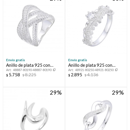
Envío gratis
Envío gratis
Anillo de plata 925 con
Anillo de plata 925 con
48887-80190-48887-80190
48921-80250-48921-80250
circonias, TRENZA.
circonias.
5.758
8.225
2.895
4.136
$
$
$
$
29
29