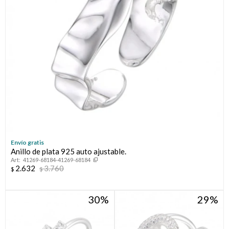
Envío gratis
Anillo de plata 925 auto ajustable.
41269-68184-41269-68184
2.632
3.760
$
$
30
29