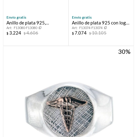
Envío gratis
Envío gratis
Anillo de plata 925,
Anillo de plata 925 con logo
F13080-F13080
F13074-F13074
MEDICO.
en oro 10 ktes, MEDICINA.
3.224
4.606
7.074
10.105
$
$
$
$
30