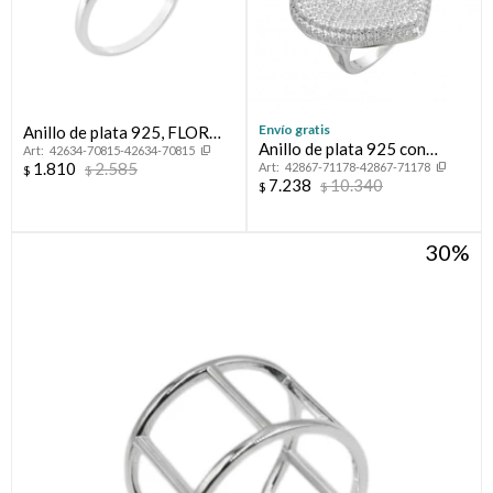
Envío gratis
Anillo de plata 925, FLOR
Anillo de plata 925 con
42634-70815-42634-70815
DE LOTO.
1.810
2.585
42867-71178-42867-71178
circonias, CORAZON.
$
$
7.238
10.340
$
$
30