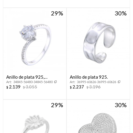
29
30
Anillo de plata 925,
Anillo de plata 925.
34845-56480-34845-56480
36995-60626-36995-60626
CINTILLO.
2.139
3.055
2.237
3.196
$
$
$
$
29
30