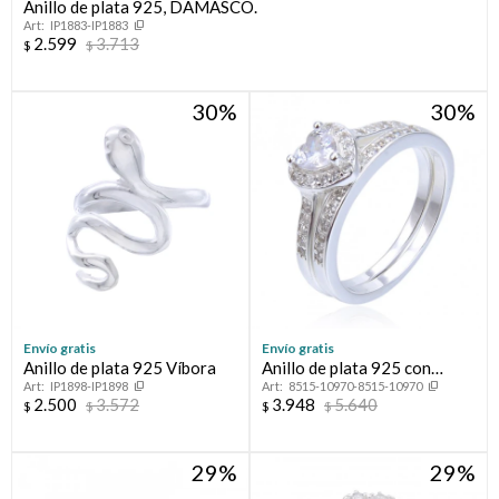
Anillo de plata 925, DAMASCO.
IP1883-IP1883
2.599
3.713
$
$
30
30
Envío gratis
Envío gratis
Anillo de plata 925 Víbora
Anillo de plata 925 con
IP1898-IP1898
8515-10970-8515-10970
circonias, PROMESA
2.500
3.572
3.948
5.640
$
$
$
$
29
29