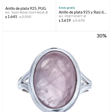
Envío gratis
Anillo de plata 925, PUG.
Anillo de plata 925 y Raíz de
51619-84168-51619-84168
1.645
2.350
IP1877-IP1877
Rubí
$
$
3.619
5.170
$
$
30