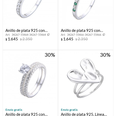
Anillo de plata 925 con
Anillo de plata 925 con
34267-55464-34267-55464
34267-55466-34267-55466
circonias, MEDIO SIN FiN.
circonias, MEDIO SIN FIN.
1.645
2.350
1.645
2.350
$
$
$
$
30
30
Envío gratis
Envío gratis
Anillo de plata 925 con
Anillo de plata 925, Linea