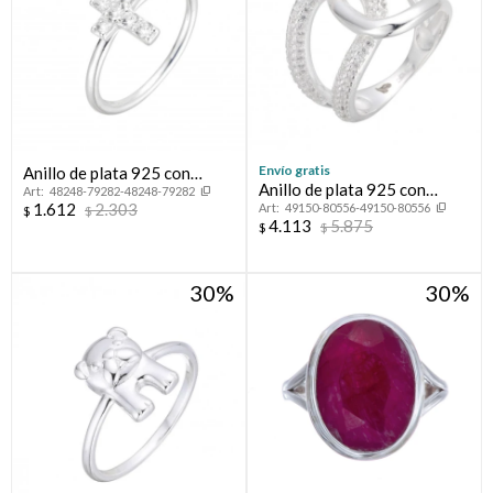
Envío gratis
Anillo de plata 925 con
Anillo de plata 925 con
48248-79282-48248-79282
circonias, CRUZ.
1.612
2.303
49150-80556-49150-80556
circonias, LAZO.
$
$
4.113
5.875
$
$
30
30