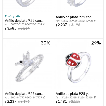
Envío gratis
Anillo de plata 925 con
Anillo de plata 925 con
18562-27900-18562-27900
circonias, CORONITA.
2.237
3.196
50557-82539-50557-82539
circonias,CINTILLO.
$
$
3.685
5.264
$
$
30
29
Anillo de plata 925 con
Anillo de plata 925 y
30046-47979-30046-47979
34224-55368-34224-55368
circonias, COLIBRI.
esmalte, MARIQUITA.
2.237
3.196
1.481
2.115
$
$
$
$