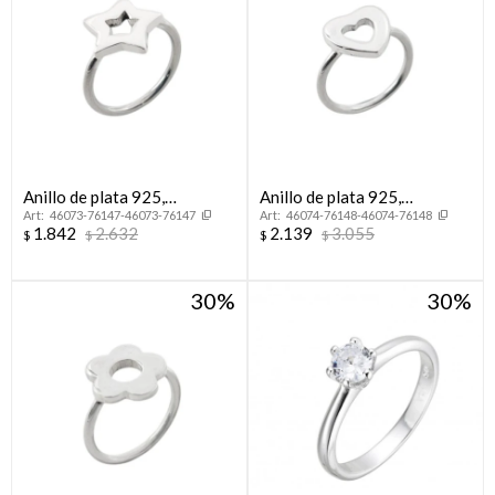
Anillo de plata 925,
Anillo de plata 925,
46073-76147-46073-76147
46074-76148-46074-76148
ESTRELLA.
CORAZON.
1.842
2.632
2.139
3.055
$
$
$
$
30
30