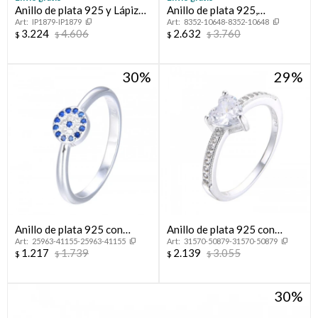
Anillo de plata 925 y Lápiz
Anillo de plata 925,
IP1879-IP1879
8352-10648-8352-10648
Lázuli
CINTILLO.
3.224
4.606
2.632
3.760
$
$
$
$
30
29
Anillo de plata 925 con
Anillo de plata 925 con
25963-41155-25963-41155
31570-50879-31570-50879
circonias, OJO TURCO.
circonias, CINTILLO.
1.217
1.739
2.139
3.055
$
$
$
$
30