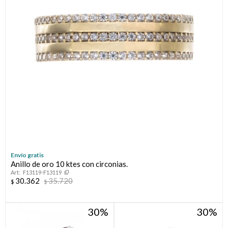
Envío gratis
Anillo de oro 10 ktes con circonias.
F13119-F13119
30.362
35.720
$
$
30
30