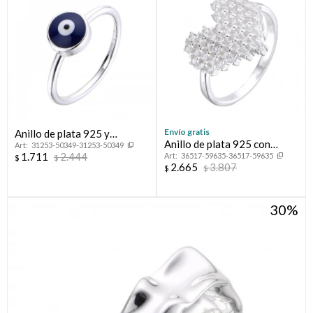
Envío gratis
Anillo de plata 925 y
Anillo de plata 925 con
31253-50349-31253-50349
esmalte, OJO TURCO.
1.711
2.444
36517-59635-36517-59635
circonias, CORAZON
$
$
2.665
3.807
$
$
30