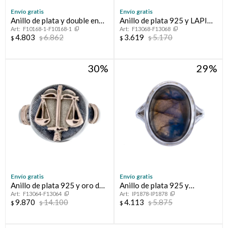
Envío gratis
Envío gratis
Anillo de plata y double en
Anillo de plata 925 y LAPIZ
F10168-1-F10168-1
F13068-F13068
oro 18 ltes.LINEA KIDS;
LAZULI
4.803
6.862
3.619
5.170
$
$
$
$
VARÓN.
30
29
Envío gratis
Envío gratis
Anillo de plata 925 y oro de
Anillo de plata 925 y
F13064-F13064
IP1878-IP1878
10 ktes ABOGACÍA
Calcedonia
9.870
14.100
4.113
5.875
$
$
$
$