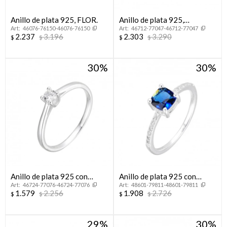
Anillo de plata 925, FLOR.
Anillo de plata 925,
46076-76150-46076-76150
46712-77047-46712-77047
CINTILLO.
2.237
3.196
2.303
3.290
$
$
$
$
30
30
Anillo de plata 925 con
Anillo de plata 925 con
46724-77076-46724-77076
48601-79811-48601-79811
circonia, CINTILLO.
circonias.
1.579
2.256
1.908
2.726
$
$
$
$
29
30