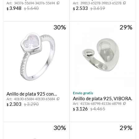
34376-55694-34376-55694
39813-65278-39813-65278
circonias, PROMESA.
FLORESSER.
3.948
5.640
2.533
3.619
$
$
$
$
30
29
Envío gratis
Anillo de plata 925 con
Anillo de plata 925, VIBORA.
40100-65684-40100-65684
circonias.
2.303
3.290
41536-68798-41536-68798
$
$
3.126
4.465
$
$
30
29