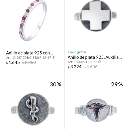
Envío gratis
Anillo de plata 925 con
Anillo de plata 925, Auxiliar
34267-55467-34267-55467
circonias, MEDIO SIN FIN.
1.645
2.350
F13079-F13079
de Enfermería.
$
$
3.224
4.606
$
$
30
29