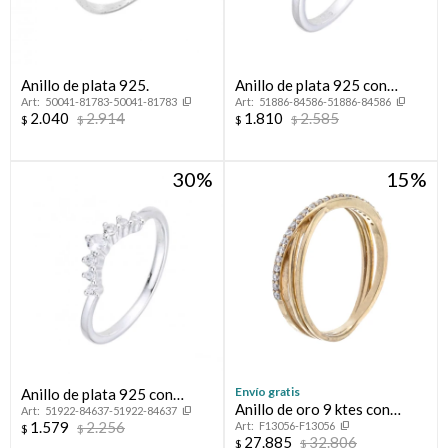
Anillo de plata 925.
Anillo de plata 925 con
50041-81783-50041-81783
51886-84586-51886-84586
circonias, INFINITO.
2.040
2.914
1.810
2.585
$
$
$
$
30
15
Envío gratis
Anillo de plata 925 con
Anillo de oro 9 ktes con
51922-84637-51922-84637
circonias, CORONITA.
1.579
2.256
F13056-F13056
circonias.
$
$
27.885
32.806
$
$