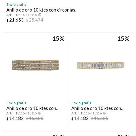
Envío gratis
Anillo de oro 10 ktes con circonias.
Compromiso
F13114-F13114
21.653
25.474
$
$
Día del niño
15
15
Envío gratis
Envío gratis
Anillo de oro 10 ktes con
Anillo de oro 10 ktes con
F13115-F13115
F13116-F13116
circonias, MEDIO SIN FIN.
circonias, MEDIO SIN FIN.
14.182
16.685
14.182
16.685
$
$
$
$