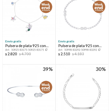
Envío gratis
Envío gratis
Pulsera de plata 925 con
Pulsera de plata 925 con
50925-83175-50925-83175
50998-83292-50998-83292
circonias, PRINCESAS.
circonias, INFINITOS.
2.820
4.700
2.510
4.183
$
$
$
$
39
30