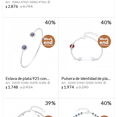
30042-47962-30042-47962
2.876
4.794
$
$
40
40
Eslava de plata 925 con
Pulsera de identidad de plata
31878-51286-31878-51286
32303-51942-32303-51942
circonias y esmalte, OJO
925 con dije
1.748
2.914
1.974
3.290
$
$
$
$
TURCO.
39
40