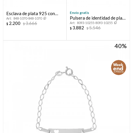
Envío gratis
Esclava de plata 925 con
Pulsera de identidad de plata
848-1070-848-1070
circonias, INFINITO.
2.200
3.666
8093-10255-8093-10255
925.
$
$
3.882
5.546
$
$
40