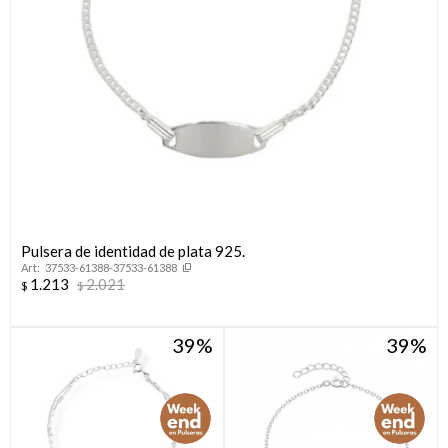
Pulsera de identidad de plata 925.
37533-61388-37533-61388
1.213
2.021
$
$
39
39