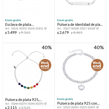
Envío gratis
Envío gratis
Esclava de plata
Pulsera de identidad de plata
50101-81852-50101-81852
50217-82028-50217-82028
925,CALADA.
925.
5.499
9.165
2.679
4.465
$
$
$
$
40
40
Envío gratis
Pulsera de plata 925,
Pulsera de plata 925 con
50246-82070-50246-82070
CHAKRAS.
2.115
3.525
50525-82495-50525-82495
dije, CORAZON.
$
$