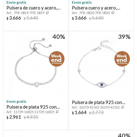
Envío gratis
Envío gratis
Pulsera de cuero y acero,
Pulsera cuero y acero,
7FB-0819-7FB-0819
7FB-0820-7FB-0820
FRANK
FRANK
3.666
5.640
3.666
5.640
$
$
$
$
40
39
Envío gratis
Pulsera de plata 925 con
Pulsera de plata 925 con
26270-41562-26270-41562
circonias, OJO TURCO.
1.664
2.773
11729-16825-11729-16825
circonias.
$
$
2.961
4.935
$
$
40