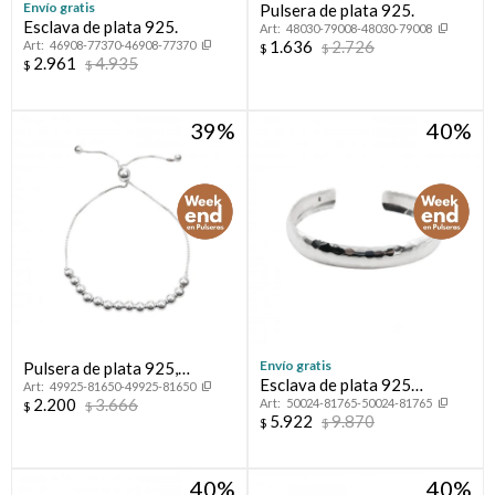
Envío gratis
Pulsera de plata 925.
Esclava de plata 925.
48030-79008-48030-79008
1.636
2.726
46908-77370-46908-77370
$
$
2.961
4.935
$
$
39
40
Envío gratis
Pulsera de plata 925,
Esclava de plata 925
49925-81650-49925-81650
autoajustable.
2.200
3.666
50024-81765-50024-81765
martillada.
$
$
5.922
9.870
$
$
40
40