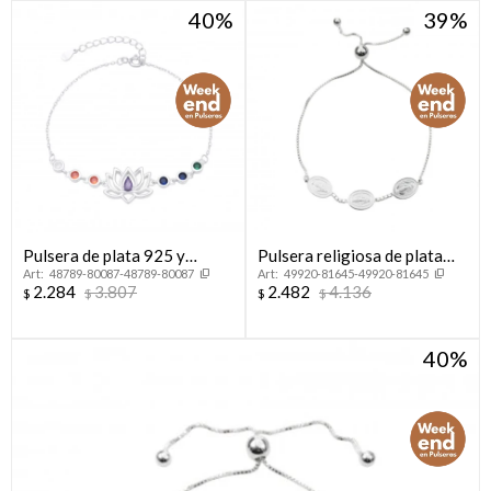
40
39
Pulsera de plata 925 y
Pulsera religiosa de plata
48789-80087-48789-80087
49920-81645-49920-81645
circonias, FLOR DE LOTO.
925, MILAGROSA.
2.284
3.807
2.482
4.136
$
$
$
$
40