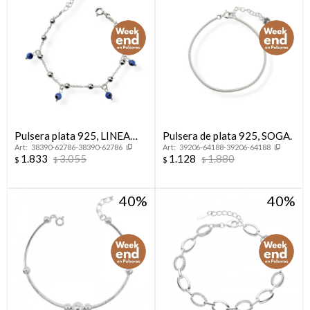
Pulsera plata 925, LINEA
Pulsera de plata 925, SOGA.
38390-62786-38390-62786
39206-64188-39206-64188
NAZAR.
1.833
3.055
1.128
1.880
$
$
$
$
40
40