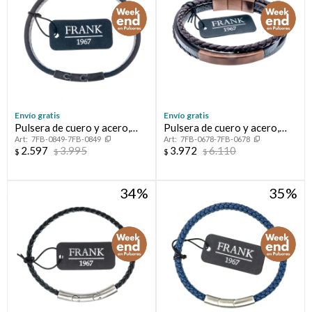
Envío gratis
Envío gratis
Pulsera de cuero y acero,
Pulsera de cuero y acero,
7FB-0849-7FB-0849
7FB-0678-7FB-0678
FRANK
FRANK
2.597
3.995
3.972
6.110
$
$
$
$
34
35