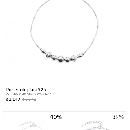
Pulsera de plata 925.
49921-81646-49921-81646
2.143
3.572
$
$
40
39