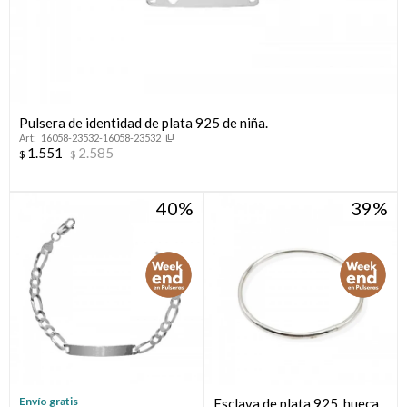
Pulsera de identidad de plata 925 de niña.
16058-23532-16058-23532
1.551
2.585
$
$
40
39
Envío gratis
Esclava de plata 925, hueca.