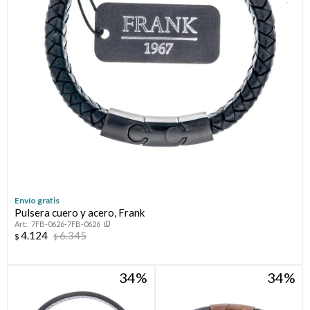
Envío gratis
Pulsera cuero y acero, Frank
7FB-0626-7FB-0626
4.124
6.345
$
$
34
34