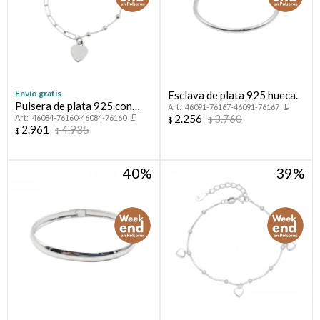
Envío gratis
Esclava de plata 925 hueca.
Pulsera de plata 925 con
46091-76167-46091-76167
2.256
3.760
46084-76160-46084-76160
circonia y corazón.
$
$
2.961
4.935
$
$
40
39