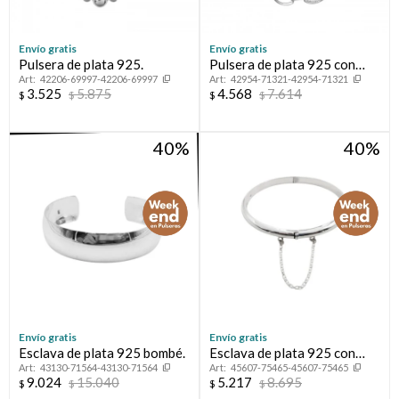
Envío gratis
Envío gratis
Pulsera de plata 925.
Pulsera de plata 925 con
42206-69997-42206-69997
42954-71321-42954-71321
circonias.
3.525
5.875
4.568
7.614
$
$
$
$
40
40
Envío gratis
Envío gratis
Esclava de plata 925 bombé.
Esclava de plata 925 con
43130-71564-43130-71564
45607-75465-45607-75465
cierre de caja y cadena de
9.024
15.040
5.217
8.695
$
$
$
$
seguridad.