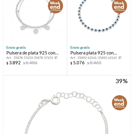
Envío gratis
Envío gratis
Pulsera de plata 925 con
Pulsera plata 925 con
35478-57653-35478-57653
35492-62161-35492-62161
circonia, TENNIS.
esmalte.
3.892
6.486
5.076
8.460
$
$
$
$
39