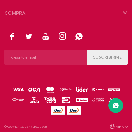
COMPRA





SUSCRIBIRME
© Copyright 2026 / Veroca Joyas