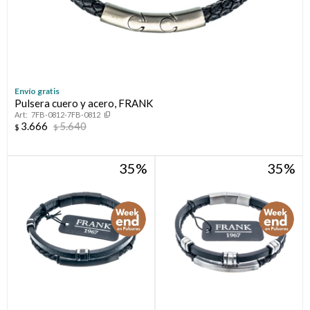
Envío gratis
Pulsera cuero y acero, FRANK
7FB-0812-7FB-0812
3.666
5.640
$
$
35
35