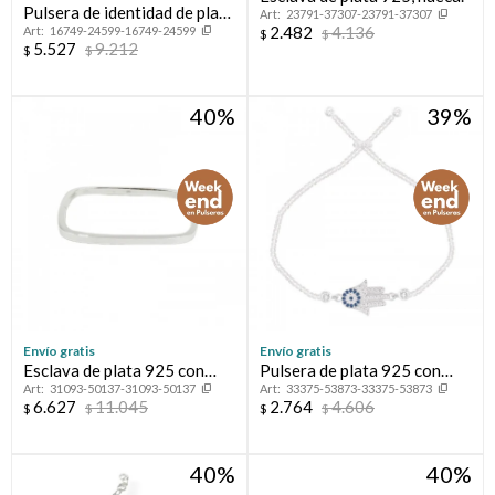
Pulsera de identidad de plata
23791-37307-23791-37307
2.482
4.136
16749-24599-16749-24599
925.
$
$
5.527
9.212
$
$
40
39
Envío gratis
Envío gratis
Esclava de plata 925 con
Pulsera de plata 925 con
31093-50137-31093-50137
33375-53873-33375-53873
cierre de caja.
circonias, MANO DE
6.627
11.045
2.764
4.606
$
$
$
$
FATIMA.
40
40