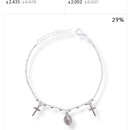
2.435
3.478
2.002
3.337
$
$
$
$
29