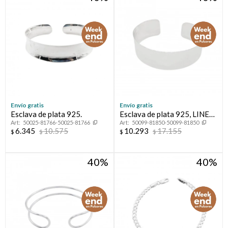
Envío gratis
Envío gratis
Esclava de plata 925.
Esclava de plata 925, LINEA
50025-81766-50025-81766
50099-81850-50099-81850
FLORESSER
6.345
10.575
10.293
17.155
$
$
$
$
40
40