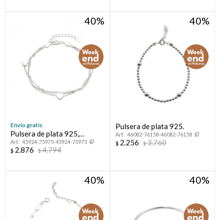
40
40
Envío gratis
Pulsera de plata 925.
Pulsera de plata 925,
46082-76158-46082-76158
2.256
3.760
45924-75975-45924-75975
multihilos.
$
$
2.876
4.794
$
$
40
40