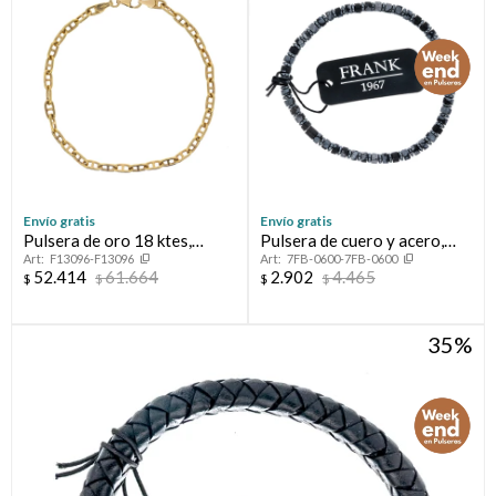
Envío gratis
Envío gratis
Pulsera de oro 18 ktes,
Pulsera de cuero y acero,
F13096-F13096
7FB-0600-7FB-0600
MARINERO.
FRANK
52.414
61.664
2.902
4.465
$
$
$
$
35