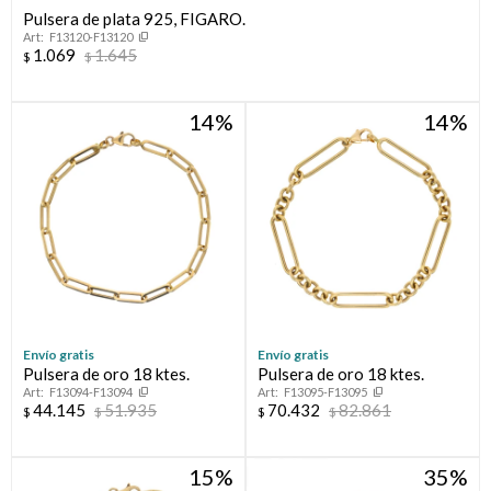
Pulsera de plata 925, FIGARO.
F13120-F13120
Compromiso
1.069
1.645
$
$
Día del niño
14
14
Envío gratis
Envío gratis
Pulsera de oro 18 ktes.
Pulsera de oro 18 ktes.
F13094-F13094
F13095-F13095
44.145
51.935
70.432
82.861
$
$
$
$
15
35