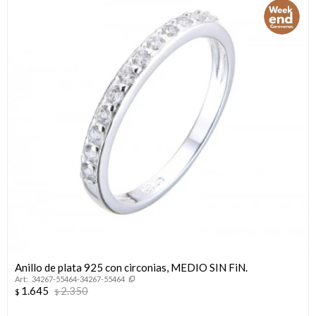
Anillo de plata 925 con circonias, MEDIO SIN FiN.
34267-55464-34267-55464
1.645
2.350
$
$