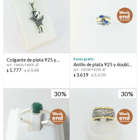
Envío gratis
Colgante de plata 925 y
Anillo de plata 925 y double
F8405-F8405
double de oro 18 ktes. Línea
1.777
2.538
F8338-F8338
en oro 18 ktes con circonias.
$
$
Kids.
3.619
5.170
$
$
30
30