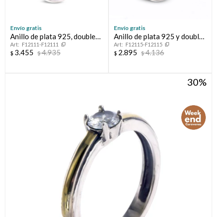
Envío gratis
Envío gratis
Anillo de plata 925, double
Anillo de plata 925 y double
F12111-F12111
F12115-F12115
en oro 18 ktes y circonias.
en oro 18 ktes.
3.455
4.935
2.895
4.136
$
$
$
$
30