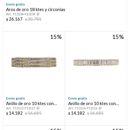
Envío gratis
Aros de oro 18 ktes y circonias
Compromiso
F13104-F13104
26.167
30.785
$
$
Día del niño
15
15
Envío gratis
Envío gratis
Anillo de oro 10 ktes con
Anillo de oro 10 ktes con
F13115-F13115
F13116-F13116
circonias, MEDIO SIN FIN.
circonias, MEDIO SIN FIN.
14.182
16.685
14.182
16.685
$
$
$
$