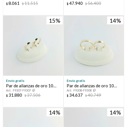
8.061
11.515
47.940
56.400
$
$
$
$
15
14
Envío gratis
Envío gratis
Par de alianzas de oro 10
Par de alianzas de oro 10
F9307-F9307
F9308-F9308
ktes, CINTA.
ktes, CINTA.
31.880
37.506
34.637
40.749
$
$
$
$
14
14