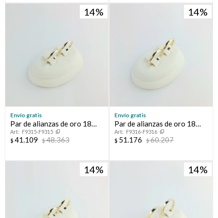
14
14
Envío gratis
Envío gratis
Par de alianzas de oro 18
Par de alianzas de oro 18
F9315-F9315
F9316-F9316
ktes, BOMBE.
ktes, BOMBE.
41.109
48.363
51.176
60.207
$
$
$
$
14
14