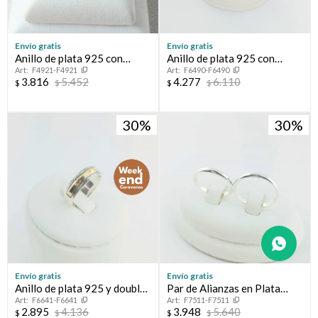
Envío gratis
Envío gratis
Anillo de plata 925 con
Anillo de plata 925 con
F4921-F4921
F6490-F6490
esmeralda natural engarze
filetes en double de oro 18
3.816
5.452
4.277
6.110
$
$
$
$
de 4 puntas. Diámetro de la
ktes.
piedra 6 mm.
30
30
Envío gratis
Envío gratis
Anillo de plata 925 y double
Par de Alianzas en Plata
F6641-F6641
F7511-F7511
en oro 1 ktes. IDEAL PARA
925.
2.895
4.136
3.948
5.640
$
$
$
$
USAR COMO ALIANZA.