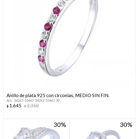
Anillo de plata 925 con circonias, MEDIO SIN FIN.
34267-55467-34267-55467
1.645
2.350
$
$
30
30