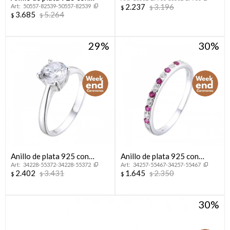
circonias, CORONITA.
2.237
3.196
50557-82539-50557-82539
circonias,CINTILLO.
$
$
3.685
5.264
$
$
29
30
Anillo de plata 925 con
Anillo de plata 925 con
34228-55372-34228-55372
34257-55467-34257-55467
circonia, SOLITARIO.
circonias, MEDIO SIN FIN.
2.402
3.431
1.645
2.350
$
$
$
$
30