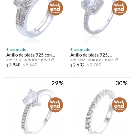
Envío gratis
Envío gratis
Anillo de plata 925 con
Anillo de plata 925,
8515-10970-8515-10970
8352-10648-8352-10648
circonias, PROMESA
CINTILLO.
3.948
5.640
2.632
3.760
$
$
$
$
29
30