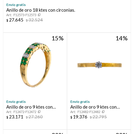
Envío gratis
Anillo de oro 18 ktes con circonias.
F12573-F12573
27.645
32.524
$
$
15
14
¡Sumate a la forma más ágil de comprar!
Comprá en 3 cuotas sin recargo o hasta en 12
Envío gratis
Envío gratis
cuotas * ¡Solo con tu cédula!
Anillo de oro 9 ktes con
Anillo de oro 9 ktes con
* sujeto aprobación crediticia.
F12472-F12472
F12482-F12482
esmeralda y circonias.
circonias, CINTILLO.
23.171
27.260
19.376
22.795
$
$
$
$
Verifica si estás calificado para comprar con Pago
Comprá ahora y Pagá
Después:
Después, hasta en 12
Estás calificado para comprar usando Pago
Cédula de identidad
Después.