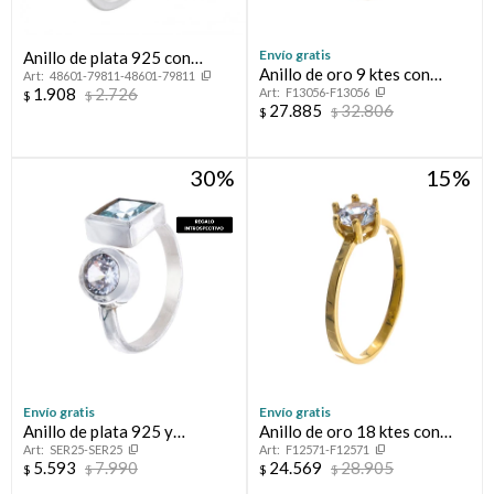
Envío gratis
Anillo de plata 925 con
Anillo de oro 9 ktes con
48601-79811-48601-79811
circonias.
1.908
2.726
F13056-F13056
circonias.
$
$
27.885
32.806
$
$
30
15
Envío gratis
Envío gratis
Anillo de plata 925 y
Anillo de oro 18 ktes con
SER25-SER25
F12571-F12571
circonias, PROMESA.
circonia.
5.593
7.990
24.569
28.905
$
$
$
$