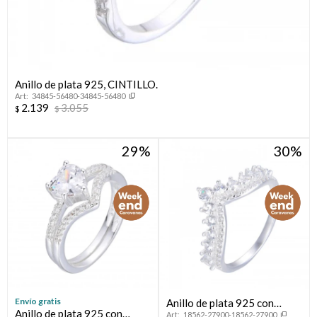
Anillo de plata 925, CINTILLO.
34845-56480-34845-56480
2.139
3.055
$
$
29
30
Envío gratis
Anillo de plata 925 con
Anillo de plata 925 con
18562-27900-18562-27900