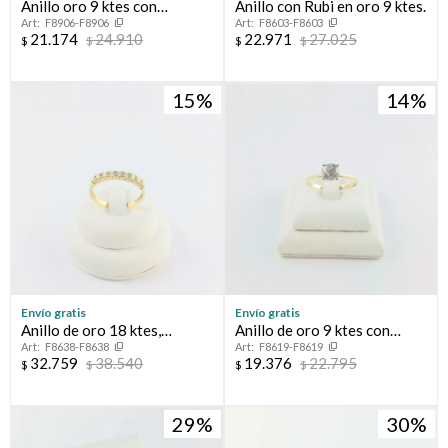
Anillo oro 9 ktes con
Anillo con Rubi en oro 9 ktes.
F8906-F8906
F8603-F8603
circonia.
21.174
24.910
22.971
27.025
$
$
$
$
15
14
Envío gratis
Envío gratis
Anillo de oro 18 ktes,
Anillo de oro 9 ktes con
F8638-F8638
F8619-F8619
MEDIO SIN FIN.
circonia
32.759
38.540
19.376
22.795
$
$
$
$
29
30