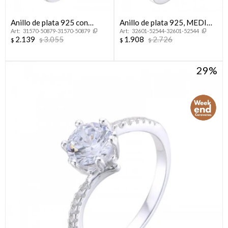
Anillo de plata 925 con
Anillo de plata 925, MEDIO
31570-50879-31570-50879
32601-52544-32601-52544
circonias, CINTILLO.
SIN FIN.
2.139
3.055
1.908
2.726
$
$
$
$
29