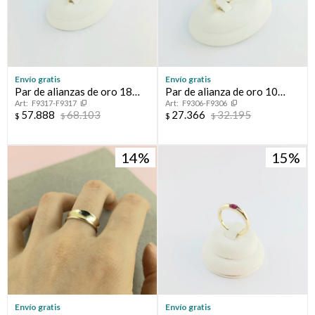
Envío gratis
Envío gratis
Par de alianzas de oro 18
Par de alianza de oro 10
F9317-F9317
F9306-F9306
ktes, BOMBE.
ktes, CINTA.
57.888
68.103
27.366
32.195
$
$
$
$
14
15
Envío gratis
Envío gratis