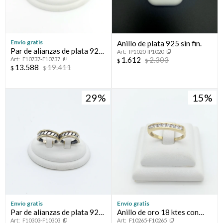
Envío gratis
Anillo de plata 925 sin fin.
Par de alianzas de plata 925
IP1020-IP1020
1.612
2.303
F10737-F10737
y double en oro 18 ktes.
$
$
13.588
19.411
$
$
29
15
Envío gratis
Envío gratis
Par de alianzas de plata 925
Anillo de oro 18 ktes con
F10303-F10303
F10265-F10265
y double en oro 18 ktes.
circonias, MEDIO SIN FIN.