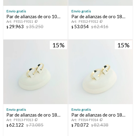
Envío gratis
Envío gratis
Par de alianzas de oro 10
Par de alianzas de oro 18
F9311-F9311
F9312-F9312
ktes, BOMBE.
ktes, CINTA.
29.963
35.250
53.054
62.416
$
$
$
$
15
15
Envío gratis
Envío gratis
Par de alianzas de oro 18
Par de alianzas de oro 18
F9313-F9313
F9314-F9314
ktes, CINTA.
ktes, CINTA.
62.122
73.085
70.072
82.438
$
$
$
$