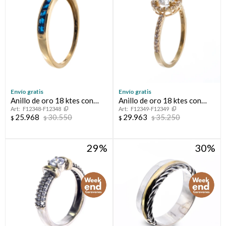
Envío gratis
Envío gratis
Anillo de oro 18 ktes con
Anillo de oro 18 ktes con
F12348-F12348
F12349-F12349
circonias, MEDIO SIN FIN.
circonia, SOLITARIO.
25.968
30.550
29.963
35.250
$
$
$
$
29
30