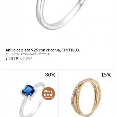
Anillo de plata 925 con circonia, CINTILLO.
46724-77076-46724-77076
1.579
2.256
$
$
30
15