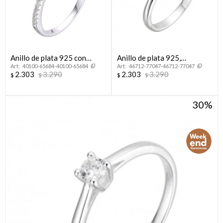
Anillo de plata 925 con
Anillo de plata 925,
40100-65684-40100-65684
46712-77047-46712-77047
circonias.
CINTILLO.
2.303
3.290
2.303
3.290
$
$
$
$
30