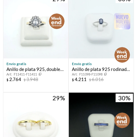
Envío gratis
Envío gratis
Anillo de plata 925, double
Anillo de plata 925 rodinada
F11411-F11411
F11098-F11098
en oro 18 ktes y circonias.
con zafiro azul.
2.764
3.948
4.211
6.016
$
$
$
$
29
30