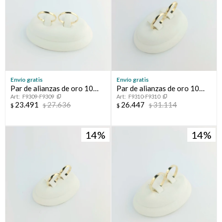
Envío gratis
Envío gratis
Par de alianzas de oro 10
Par de alianzas de oro 10
F9309-F9309
F9310-F9310
ktes, BOMBE.
ktes, BOMBE.
23.491
27.636
26.447
31.114
$
$
$
$
14
14