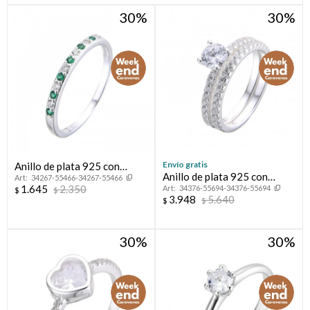
30
30
Envío gratis
Anillo de plata 925 con
Anillo de plata 925 con
34267-55466-34267-55466
circonias, MEDIO SIN FIN.
1.645
2.350
34376-55694-34376-55694
circonias, PROMESA.
$
$
3.948
5.640
$
$
30
30