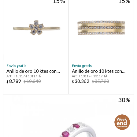
15
15
Envío gratis
Envío gratis
Anillo de oro 10 ktes con
Anillo de oro 10 ktes con
F13117-F13117
F13119-F13119
circonias, FLOT
circonias.
8.789
10.340
30.362
35.720
$
$
$
$
30