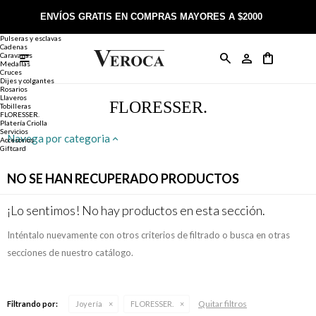
Joyería
Anillos
ENVÍOS GRATIS EN COMPRAS MAYORES A $2000
Anillos
Alianzas
Pulseras y esclavas
Cadenas
Caravanas

Anillos
Llaveros
Día de la Madre
Sobre Veroca Joyas
Como comprar on-line
Medallas
Cruces
Dijes y colgantes
Rosarios
Caravanas
Aniversario
Blog Veroca
Como pagar on-line
Llaveros
FLORESSER.
Tobilleras
FLORESSER.
Platería Criolla
Cadenas
Cumpleaños
Nuestra tienda
Envíos y Devoluciones
Servicios
Navega por categoria
Accesorios
Giftcard
Rosarios
Bautismo
Trabaja con nosotros
Términos y condiciones
NO SE HAN RECUPERADO PRODUCTOS
Colgantes
Boda
Contacto
¡Lo sentimos! No hay productos en esta sección.
Inténtalo nuevamente con otros criterios de filtrado o busca en otras
Pulseras
Comunión
secciones de nuestro catálogo.
Alianzas
Confirmación
Quitar filtros
Filtrando por:
Joyería
FLORESSER.
Tobilleras
Cumpleaños de 15