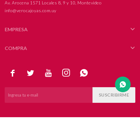
Av. Arocena 1571 Locales 8, 9 y 10, Montevideo
info@verocajoyas.com.uy
Compromiso
Día del niño
EMPRESA
COMPRA





SUSCRIBIRME