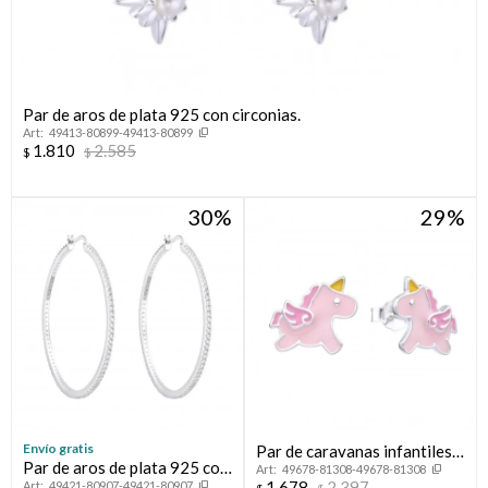
Par de aros de plata 925 con circonias.
49413-80899-49413-80899
1.810
2.585
$
$
30
29
Envío gratis
Par de caravanas infantiles
Par de aros de plata 925 con
49678-81308-49678-81308
de plata 925, UNICORNIO.
1.678
2.397
49421-80907-49421-80907