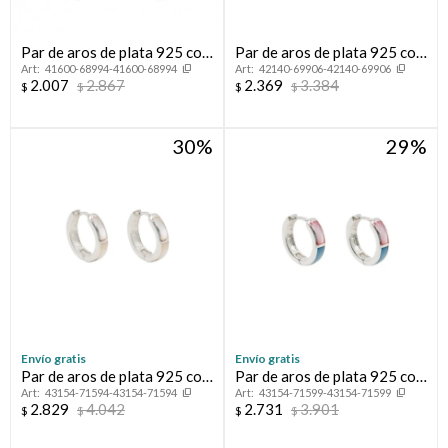
Par de aros de plata 925 con
Par de aros de plata 925 con
41600-68994-41600-68994
42140-69906-42140-69906
circonias y dije colgante.
bsño de oro amarillo.
2.007
2.867
2.369
3.384
$
$
$
$
30
29
Envío gratis
Envío gratis
Par de aros de plata 925 con
Par de aros de plata 925 con
43154-71594-43154-71594
43154-71599-43154-71599
nácar.
nácar.
2.829
4.042
2.731
3.901
$
$
$
$