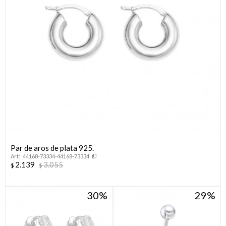
Par de aros de plata 925.
44168-73334-44168-73334
2.139
3.055
$
$
30
29