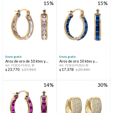
15
15
Envío gratis
Envío gratis
Aros de oro de 10 ktes y
Aros de oro 10 ktes y
F13111-F13111
F13112-F13112
circonias
circonia
23.770
27.965
17.378
20.445
$
$
$
$
14
30