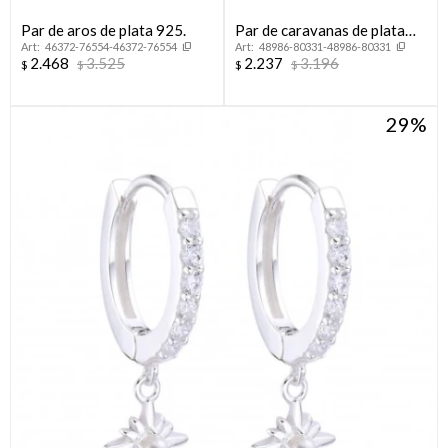
Par de aros de plata 925.
Par de caravanas de plata
46372-76554-46372-76554
48986-80331-48986-80331
925 con circonias, CHERRY.
2.468
3.525
2.237
3.196
$
$
$
$
29