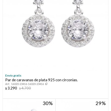
Envío gratis
Par de caravanas de plata 925 con circonias.
16020-23416-16020-23416
3.290
4.700
$
$
30
29