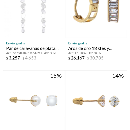
Envío gratis
Envío gratis
Par de caravanas de plata
Aros de oro 18 ktes y
51698-84310-51698-84310
F13104-F13104
925 con circonias.
circonias
3.257
4.653
26.167
30.785
$
$
$
$
15
14