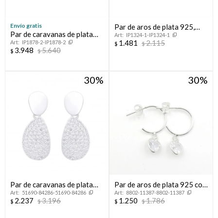
Envío gratis
Par de aros de plata 925,
Par de caravanas de plata
IP1324-1-IP1324-1
PORTEÑOS.
1.481
2.115
IP1878-2-IP1878-2
925 y calcedonia
$
$
3.948
5.640
$
$
30
30
Par de caravanas de plata
Par de aros de plata 925 con
51690-84286-51690-84286
8802-11387-8802-11387
925 con circonias.
dije corazón.
2.237
3.196
1.250
1.786
$
$
$
$