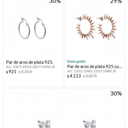
30
29
Envío gratis
Par de aros de plata 925.
Par de aros de plata 925 con
10677-14914-10677-14914
921
1.316
13511-19482-13511-19482
baño de oro rosado, SOLES.
$
$
4.113
5.875
$
$
30