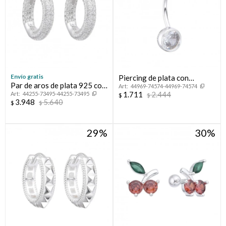
Envío gratis
Piercing de plata con
Par de aros de plata 925 con
44969-74574-44969-74574
circonia.
1.711
2.444
44255-73495-44255-73495
circonias.
$
$
3.948
5.640
$
$
29
30