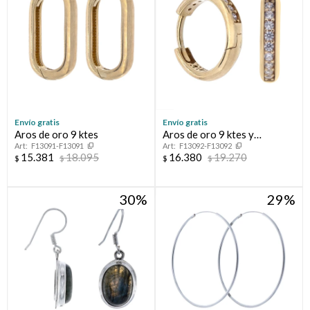
Envío gratis
Envío gratis
Aros de oro 9 ktes
Aros de oro 9 ktes y
F13091-F13091
F13092-F13092
circonias
15.381
18.095
16.380
19.270
$
$
$
$
30
29