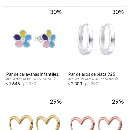
30
30
Par de caravanas infantiles
Par de aros de plata 925
39177-64151-39177-64151
39379-64506-39379-64506
en plata 925, FLOR.
1.645
2.350
2.303
3.290
$
$
$
$
29
29