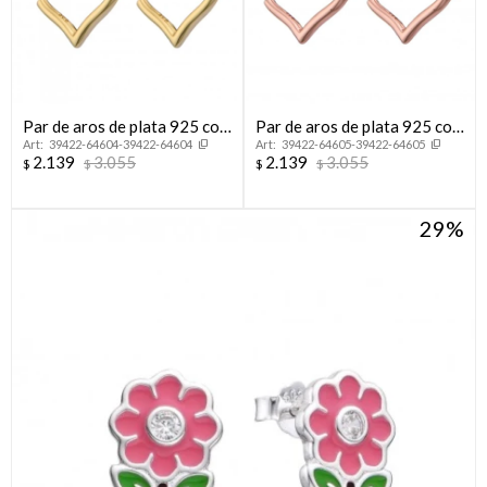
Par de aros de plata 925 con
Par de aros de plata 925 con
39422-64604-39422-64604
39422-64605-39422-64605
baño de oro amarillo,
baño de oro rosado.
2.139
3.055
2.139
3.055
$
$
$
$
CORAZON.
29