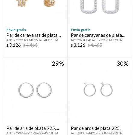
Envío gratis
Envío gratis
Par de caravanas de plata
Par de caravanas de plata
25320-40098-25320-40098
26317-41673-26317-41673
925 con circonias.
925 con circonias.
3.126
4.465
3.126
4.465
$
$
$
$
29
30
Par de aris de okata 925,
Par de aros de plata 925.
26999-42731-26999-42731
28087-44219-28087-44219
PORTEÑOS.