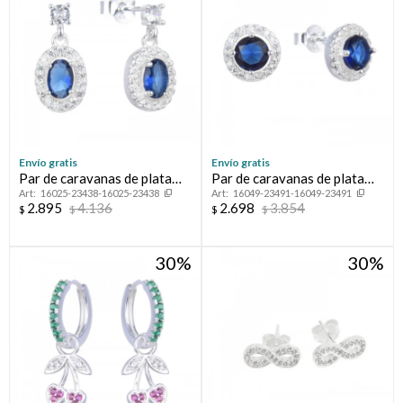
Envío gratis
Envío gratis
Par de caravanas de plata
Par de caravanas de plata
16025-23438-16025-23438
16049-23491-16049-23491
925 con circonias.
925 con circonias.
2.895
4.136
2.698
3.854
$
$
$
$
30
30