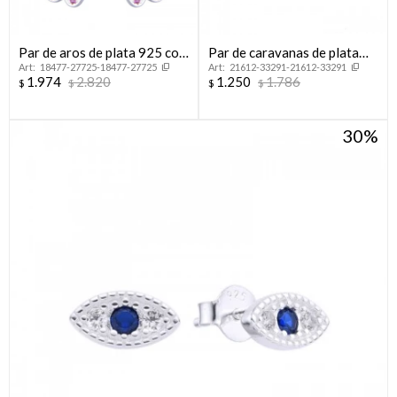
Par de aros de plata 925 con
Par de caravanas de plata
18477-27725-18477-27725
21612-33291-21612-33291
circonias.
925 con circonias,
1.974
2.820
1.250
1.786
$
$
$
$
INFINITO.
30