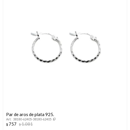
Par de aros de plata 925.
38180-62405-38180-62405
757
1.081
$
$