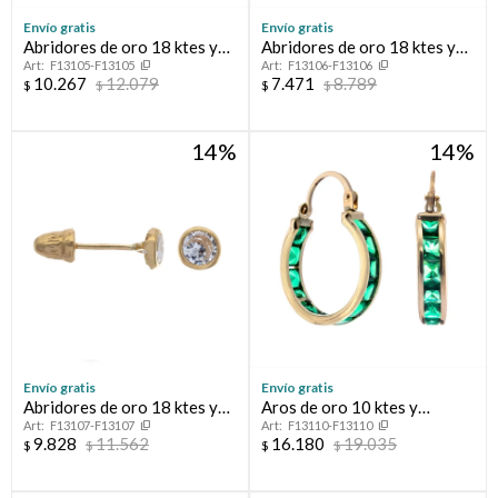
Envío gratis
Envío gratis
Abridores de oro 18 ktes y
Abridores de oro 18 ktes y
F13105-F13105
F13106-F13106
perla de cultivo
circonia
10.267
12.079
7.471
8.789
$
$
$
$
14
14
Envío gratis
Envío gratis
Abridores de oro 18 ktes y
Aros de oro 10 ktes y
F13107-F13107
F13110-F13110
circonia
circonias
9.828
11.562
16.180
19.035
$
$
$
$