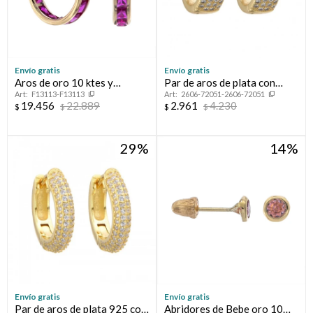
Envío gratis
Envío gratis
Aros de oro 10 ktes y
Par de aros de plata con
F13113-F13113
2606-72051-2606-72051
circonias
baño de oro y circonias.
19.456
22.889
2.961
4.230
$
$
$
$
29
14
Envío gratis
Envío gratis
Par de aros de plata 925 con
Abridores de Bebe oro 10