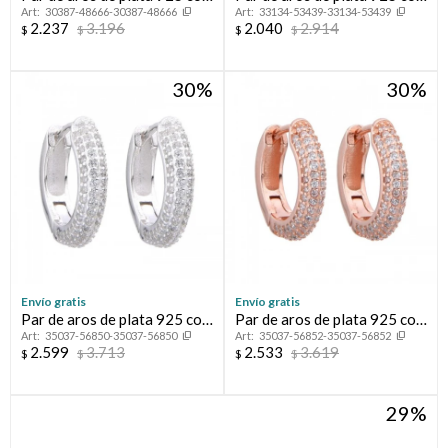
30387-48666-30387-48666
33134-53439-33134-53439
baño de oro rosado con
circonias.
2.237
3.196
2.040
2.914
$
$
$
$
circonias, HOJAS.
30
30
Envío gratis
Envío gratis
Par de aros de plata 925 con
Par de aros de plata 925 con
35037-56850-35037-56850
35037-56852-35037-56852
circonias.
baño de oro rosado y
2.599
3.713
2.533
3.619
$
$
$
$
circonias.
29