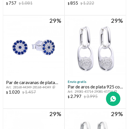
757
1.081
855
1.222
$
$
$
$
29
29
Envío gratis
Par de caravanas de plata
Par de aros de plata 925 con
28168-44349-28168-44349
925. LINEA NAZAR.
1.020
1.457
29081-45714-29081-45714
circonias.
$
$
2.797
3.995
$
$
29
29