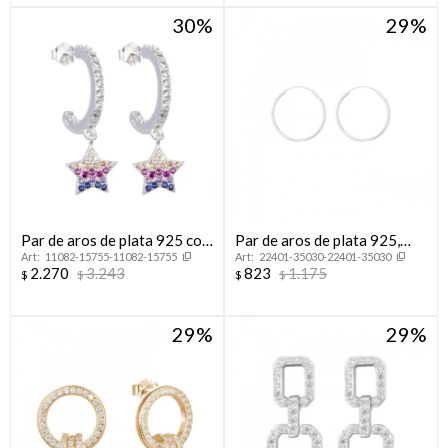
30
29
Par de aros de plata 925 con
Par de aros de plata 925,
11082-15755-11082-15755
22401-35030-22401-35030
circonias y dije.
PORTEÑOS.
2.270
3.243
823
1.175
$
$
$
$
29
29