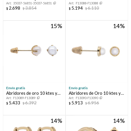
35037-56851-35037-56851
F13088-F13088
circonias.
ktes y circonia
2.698
3.854
5.194
6.110
$
$
$
$
15
14
Envío gratis
Envío gratis
Abridores de oro 10 ktes y
Abridores de Oro 10 ktes y
F13089-F13089
F13090-F13090
perla de cultivo
perla de cultivo
5.433
6.392
5.913
6.956
$
$
$
$
14
14