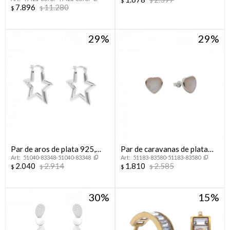
circonias.
$
$
7.896
11.280
$
$
29
29
Par de aros de plata 925,
Par de caravanas de plata
51040-83348-51040-83348
51183-83580-51183-83580
ESTRELLA.
925 con nácar, CORAZON.
2.040
2.914
1.810
2.585
$
$
$
$
30
15