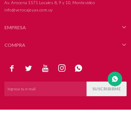
Av. Arocena 1571 Locales 8, 9 y 10, Montevideo
info@verocajoyas.com.uy
Compromiso
Día del niño
EMPRESA
COMPRA





SUSCRIBIRME