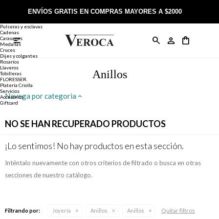
Joyería
Anillos
ENVÍOS GRATIS EN COMPRAS MAYORES A $2000
Anillos
Alianzas
Pulseras y esclavas
Cadenas
Caravanas

Anillos
Llaveros
Día de la Madre
Sobre Veroca Joyas
Como comprar on-line
Medallas
Cruces
Dijes y colgantes
Rosarios
Caravanas
Aniversario
Blog Veroca
Como pagar on-line
Llaveros
Anillos
Tobilleras
FLORESSER.
Platería Criolla
Cadenas
Cumpleaños
Nuestra tienda
Envíos y Devoluciones
Servicios
Navega por categoria
Accesorios
Giftcard
Rosarios
Bautismo
Trabaja con nosotros
Términos y condiciones
NO SE HAN RECUPERADO PRODUCTOS
Colgantes
Boda
Contacto
¡Lo sentimos! No hay productos en esta sección.
Inténtalo nuevamente con otros criterios de filtrado o busca en otras
Pulseras
Comunión
secciones de nuestro catálogo.
Alianzas
Confirmación
Quitar filtros
Filtrando por:
Joyería
Anillos
Anillos
Tobilleras
Cumpleaños de 15