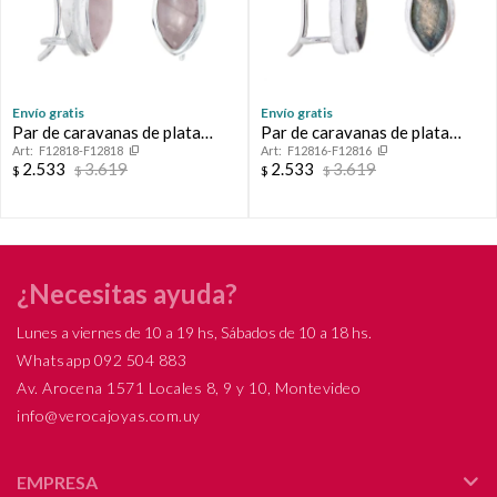
Envío gratis
Envío gratis
Par de caravanas de plata
Par de caravanas de plata
F12818-F12818
F12816-F12816
925, CUARZO ROSA.
925, LABRADORITA.
2.533
3.619
2.533
3.619
$
$
$
$
¿Necesitas ayuda?
Lunes a viernes de 10 a 19 hs, Sábados de 10 a 18 hs.
Whatsapp 092 504 883
Av. Arocena 1571 Locales 8, 9 y 10, Montevideo
info@verocajoyas.com.uy
EMPRESA