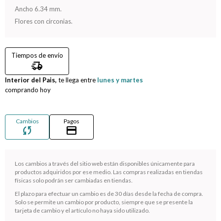
Ancho 6.34 mm.
Compromiso
Flores con circonias.
Día del niño
Tiempos de envío
delivery_truck_speed
Interior del Pais,
te llega entre
lunes y martes
comprando hoy
Cambios
Pagos
sync
credit_card
Los cambios a través del sitio web están disponibles únicamente para
productos adquiridos por ese medio. Las compras realizadas en tiendas
físicas solo podrán ser cambiadas en tiendas.
¡Sumate a la forma más ágil de comprar!
El plazo para efectuar un cambio es de 30 días desde la fecha de compra.
Comprá en 3 cuotas sin recargo o hasta en 12
Solo se permite un cambio por producto, siempre que se presente la
cuotas * ¡Solo con tu cédula!
tarjeta de cambio y el artículo no haya sido utilizado.