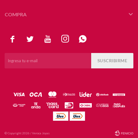
COMPRA





SUSCRIBIRME
© Copyright 2026 / Veroca Joyas