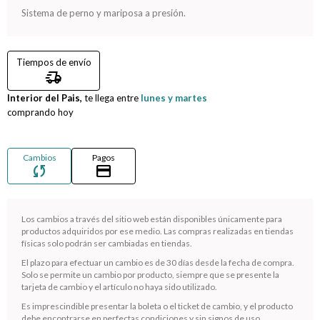
Sistema de perno y mariposa a presión.
Compromiso
Tiempos de envío
Día del niño
delivery_truck_speed
Interior del Pais,
te llega entre
lunes y martes
comprando hoy
Cambios
Pagos
sync
credit_card
Los cambios a través del sitio web están disponibles únicamente para
productos adquiridos por ese medio. Las compras realizadas en tiendas
físicas solo podrán ser cambiadas en tiendas.
¡Sumate a la forma más ágil de comprar!
El plazo para efectuar un cambio es de 30 días desde la fecha de compra.
Solo se permite un cambio por producto, siempre que se presente la
Comprá en 3 cuotas sin recargo o hasta en 12
tarjeta de cambio y el artículo no haya sido utilizado.
cuotas * ¡Solo con tu cédula!
Es imprescindible presentar la boleta o el ticket de cambio, y el producto
* sujeto aprobación crediticia.
debe encontrarse en perfectas condiciones y sin signos de uso