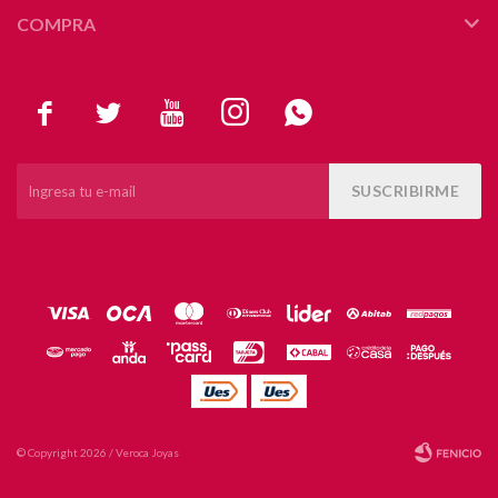
COMPRA





SUSCRIBIRME
© Copyright 2026 / Veroca Joyas