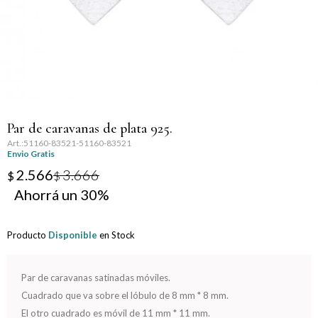
Llaveros
Día de la Mujer
Día de la Secretaria
Día del Abuelo
Par de caravanas de plata 925.
Día del Amigo
51160-83521-51160-83521
Envio Gratis
Día del Maestro
2.566
3.666
$
$
30
Día del Padre
Producto
Disponible
en Stock
Graduación
Nacimiento
Par de caravanas satinadas móviles.
Cuadrado que va sobre el lóbulo de 8 mm * 8 mm.
San Valentín
El otro cuadrado es móvil de 11 mm * 11 mm.