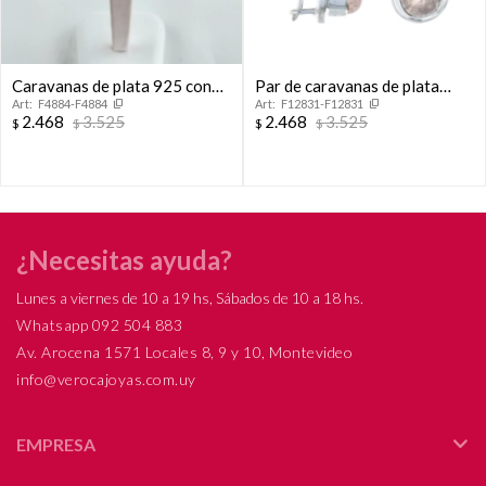
Caravanas de plata 925 con
Par de caravanas de plata
F4884-F4884
F12831-F12831
baño de oro gris, barrita de
925, PIEDRA DE LA LUNA.
2.468
3.525
2.468
3.525
$
$
$
$
plata y perla cultivada de río
colgante. Ideal novias
¿Necesitas ayuda?
Lunes a viernes de 10 a 19 hs, Sábados de 10 a 18 hs.
Whatsapp 092 504 883
Av. Arocena 1571 Locales 8, 9 y 10, Montevideo
info@verocajoyas.com.uy
EMPRESA