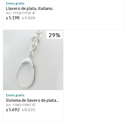
Envío gratis
Llavero de plata, italiano.
F9728-F9728
5.198
7.426
$
$
29
Envío gratis
Sistema de llavero de plata
F5845-F5845
925, medidas largo 3,6cm
5.692
8.131
$
$
ancho 2,8cm, eslabón
4cm*11mm, largo total 8cm.