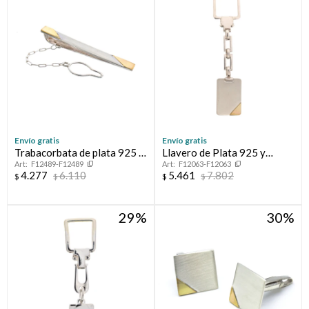
Compromiso
Día del niño
Envío gratis
Envío gratis
Trabacorbata de plata 925 y
Llavero de Plata 925 y
F12489-F12489
F12063-F12063
double en oro 18 ktes.
Double
4.277
6.110
5.461
7.802
$
$
$
$
29
30