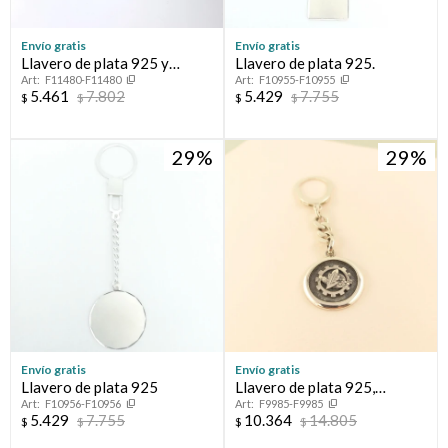
Elegís Pago Después como metodo de pago
* sujeto a aprobación crediticia. El monto disponible puede
Envío gratis
Envío gratis
variar por comercio
Día
Mes
Año
Llavero de plata 925 y
Llavero de plata 925.
F11480-F11480
F10955-F10955
double en oro 18 ktes.
Continuar
5.461
7.802
5.429
7.755
$
$
$
$
29
29
Envío gratis
Envío gratis
Llavero de plata 925
Llavero de plata 925,
F10956-F10956
F9985-F9985
ECONOMISTA:
5.429
7.755
10.364
14.805
$
$
$
$