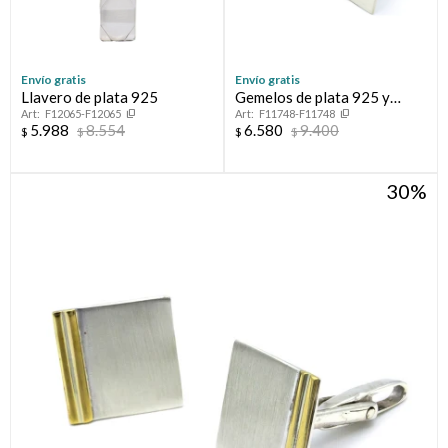
Envío gratis
Envío gratis
Llavero de plata 925
Gemelos de plata 925 y
F12065-F12065
F11748-F11748
double en oro 18 ktes.
5.988
8.554
6.580
9.400
$
$
$
$
30