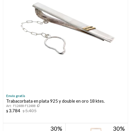
Llaveros
Día de la Mujer
Día de la Secretaria
Día del Abuelo
Día del Amigo
Día del Maestro
Día del Padre
Envío gratis
Graduación
Trabacorbata en plata 925 y double en oro 18 ktes.
F12488-F12488
3.784
5.405
$
$
Nacimiento
30
30
San Valentín