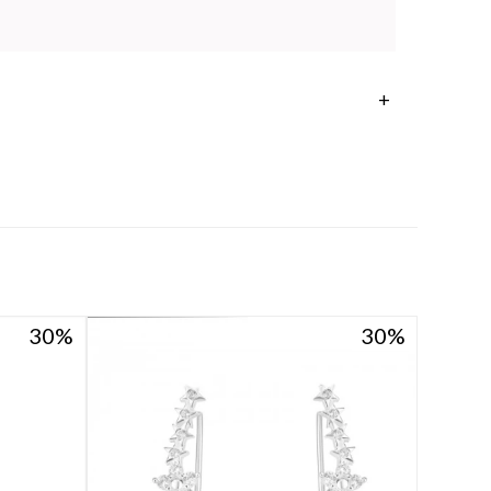
30
30
30
30