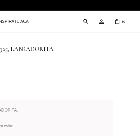
INSPIRATE ACÁ
0
$
ta 925, LABRADORITA.
RADORITA.
presión.