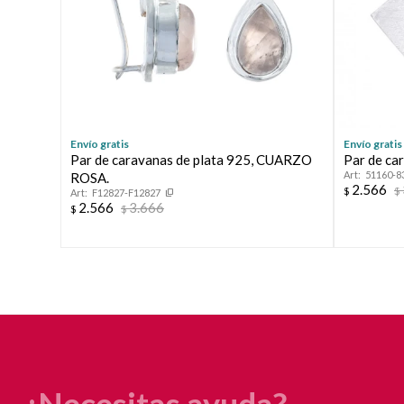
Envío gratis
Envío gratis
Par de caravanas de plata 925, CUARZO
Par de ca
51160-8
ROSA.
2.566
$
$
F12827-F12827
2.566
3.666
$
$
¿Necesitas ayuda?