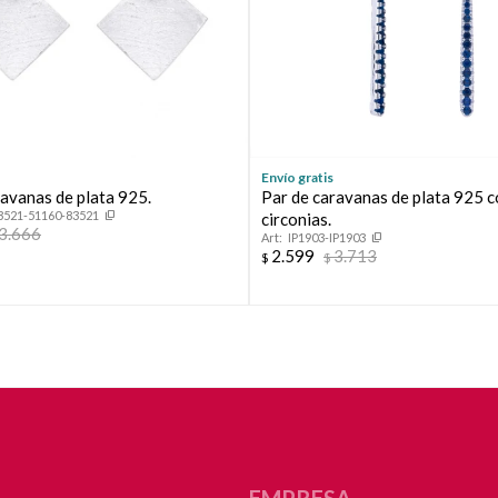
Continuar
Envío gratis
ravanas de plata 925.
Par de caravanas de plata 925 
3521-51160-83521
circonias.
3.666
IP1903-IP1903
2.599
3.713
$
$
EMPRESA