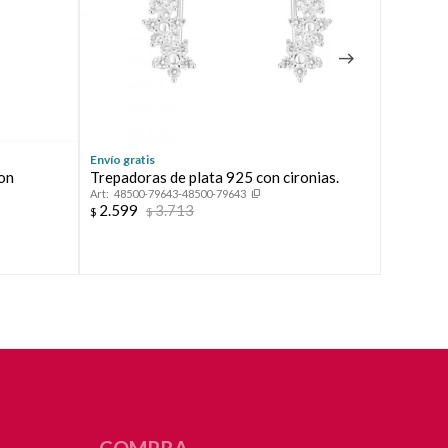
Envío gratis
Envío grat
con
Trepadoras de plata 925 con cironias.
Par de a
48500-79643-48500-79643
35037
2.599
3.713
2.599
$
$
$
COMPRA