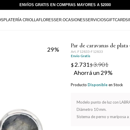
ENVÍOS GRATIS EN COMPRAS MAYORES A $2000
OS
PLATERÍA CRIOLLA
FLORESSER.
OCASIONES
SERVICIOS
GIFTCARDS
Par de caravanas de pla
29
F12833-F12833
Envio Gratis
2.731
3.901
$
$
29
Producto
Disponible
en Stock
Modelo punto de luz con LAB
Diámetro 10 mm.
Sistema de perno y mariposa a 