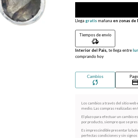
Llega
gratis
mañana
en zonas de
Tiempos de envío
delivery_truck_speed
Interior del Pais,
te llega entre
lu
comprando hoy
Cambios
Pag
sync
credit_ca
Los cambios a través del sitio web
medio. Las compras realizadas en t
El plazo para efectuar un cambio e
por producto, siempre que se presen
Es imprescindible presentar la bole
perfectas condiciones y sin signos