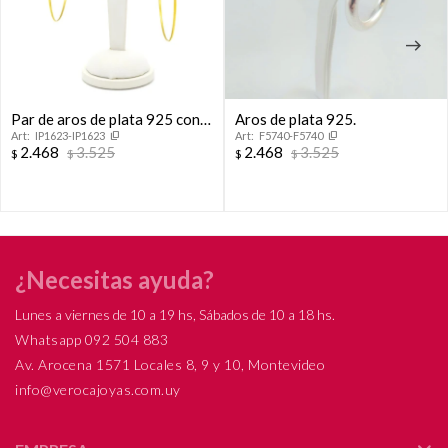
Par de aros de plata 925 con
Aros de plata 925.
IP1623-IP1623
F5740-F5740
baño de oro amarillo.
2.468
3.525
2.468
3.525
$
$
$
$
¿Necesitas ayuda?
Lunes a viernes de 10 a 19 hs, Sábados de 10 a 18 hs.
Whatsapp 092 504 883
Av. Arocena 1571 Locales 8, 9 y 10, Montevideo
info@verocajoyas.com.uy