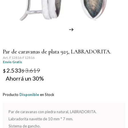
Llaveros
Día de la Mujer
Día de la Secretaria
Día del Abuelo
Par de caravanas de plata 925, LABRADORITA.
Día del Amigo
F12816-F12816
Envio Gratis
Día del Maestro
2.533
3.619
$
$
30
Día del Padre
Producto
Disponible
en Stock
Graduación
Nacimiento
Par de caravanas con piedra natural, LABRADORITA.
Labradorita navette de 10 mm * 7 mm.
San Valentín
Sistema de gancho.