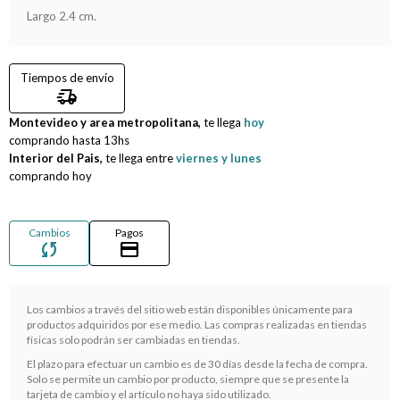
Largo 2.4 cm.
Compromiso
Tiempos de envío
Día del niño
delivery_truck_speed
Montevideo y area metropolitana,
te llega
hoy
comprando hasta
13hs
Interior del Pais,
te llega entre
viernes y lunes
comprando hoy
Cambios
Pagos
sync
credit_card
Los cambios a través del sitio web están disponibles únicamente para
productos adquiridos por ese medio. Las compras realizadas en tiendas
físicas solo podrán ser cambiadas en tiendas.
¡Sumate a la forma más ágil de comprar!
El plazo para efectuar un cambio es de 30 días desde la fecha de compra.
Comprá en 3 cuotas sin recargo o hasta en 12
Solo se permite un cambio por producto, siempre que se presente la
cuotas * ¡Solo con tu cédula!
tarjeta de cambio y el artículo no haya sido utilizado.