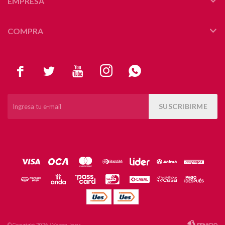
EMPRESA
COMPRA





SUSCRIBIRME
© Copyright 2026 / Veroca Joyas