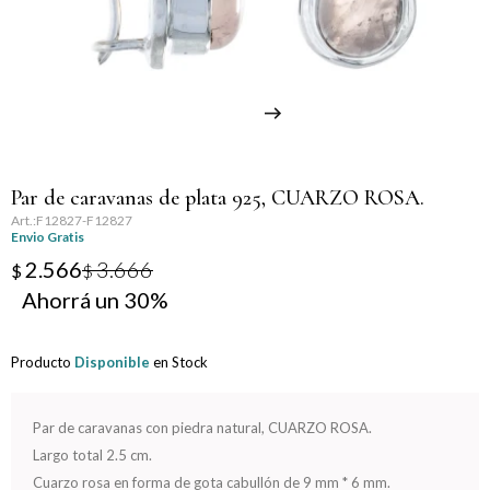
Llaveros
Día de la Mujer
Día de la Secretaria
Día del Abuelo
Par de caravanas de plata 925, CUARZO ROSA.
Día del Amigo
F12827-F12827
Envio Gratis
Día del Maestro
2.566
3.666
$
$
30
Día del Padre
Producto
Disponible
en Stock
Graduación
Nacimiento
Par de caravanas con piedra natural, CUARZO ROSA.
Largo total 2.5 cm.
San Valentín
Cuarzo rosa en forma de gota cabullón de 9 mm * 6 mm.