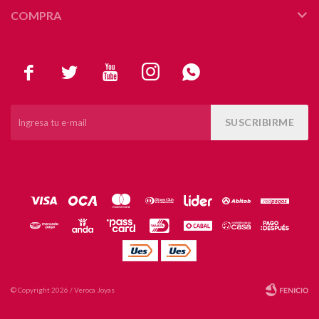
COMPRA





SUSCRIBIRME
© Copyright 2026 / Veroca Joyas