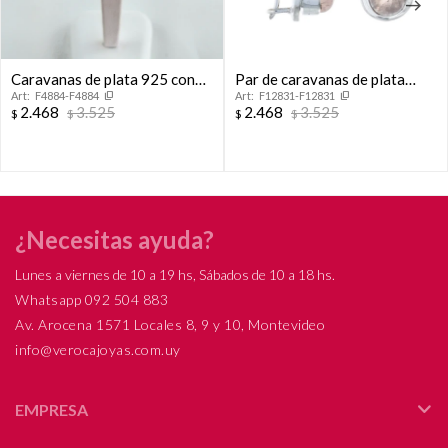
Caravanas de plata 925 con
Par de caravanas de plata
F4884-F4884
F12831-F12831
baño de oro gris, barrita de
925, PIEDRA DE LA LUNA.
2.468
3.525
2.468
3.525
$
$
$
$
plata y perla cultivada de río
colgante. Ideal novias
¿Necesitas ayuda?
Lunes a viernes de 10 a 19 hs, Sábados de 10 a 18 hs.
Whatsapp 092 504 883
Av. Arocena 1571 Locales 8, 9 y 10, Montevideo
info@verocajoyas.com.uy
EMPRESA