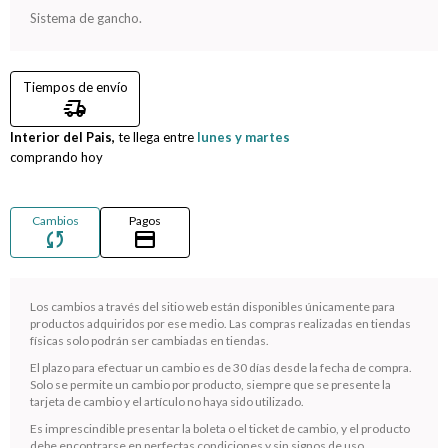
Sistema de gancho.
Compromiso
Tiempos de envío
Día del niño
delivery_truck_speed
Interior del Pais,
te llega entre
lunes y martes
comprando hoy
Cambios
Pagos
sync
credit_card
Los cambios a través del sitio web están disponibles únicamente para
productos adquiridos por ese medio. Las compras realizadas en tiendas
físicas solo podrán ser cambiadas en tiendas.
¡Sumate a la forma más ágil de comprar!
El plazo para efectuar un cambio es de 30 días desde la fecha de compra.
Solo se permite un cambio por producto, siempre que se presente la
Comprá en 3 cuotas sin recargo o hasta en 12
tarjeta de cambio y el artículo no haya sido utilizado.
cuotas * ¡Solo con tu cédula!
Es imprescindible presentar la boleta o el ticket de cambio, y el producto
* sujeto aprobación crediticia.
debe encontrarse en perfectas condiciones y sin signos de uso