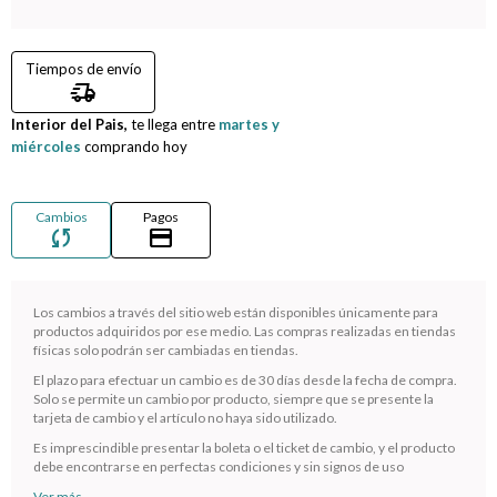
Compromiso
Tiempos de envío
delivery_truck_speed
Día del niño
Interior del Pais,
te llega entre
martes y
miércoles
comprando hoy
Cambios
Pagos
sync
credit_card
Los cambios a través del sitio web están disponibles únicamente para
productos adquiridos por ese medio. Las compras realizadas en tiendas
físicas solo podrán ser cambiadas en tiendas.
El plazo para efectuar un cambio es de 30 días desde la fecha de compra.
¡Sumate a la forma más ágil de comprar!
Solo se permite un cambio por producto, siempre que se presente la
tarjeta de cambio y el artículo no haya sido utilizado.
Comprá en 3 cuotas sin recargo o hasta en 12
cuotas * ¡Solo con tu cédula!
Es imprescindible presentar la boleta o el ticket de cambio, y el producto
debe encontrarse en perfectas condiciones y sin signos de uso
* sujeto aprobación crediticia.
Ver más