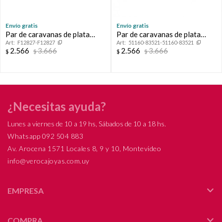
Envío gratis
Envío gratis
Par de caravanas de plata
Par de caravanas de plata
F12827-F12827
51160-83521-51160-83521
925, CUARZO ROSA.
925.
2.566
3.666
2.566
3.666
$
$
$
$
¿Necesitas ayuda?
Lunes a viernes de 10 a 19 hs, Sábados de 10 a 18 hs.
Whatsapp 092 504 883
Av. Arocena 1571 Locales 8, 9 y 10, Montevideo
info@verocajoyas.com.uy
EMPRESA
COMPRA