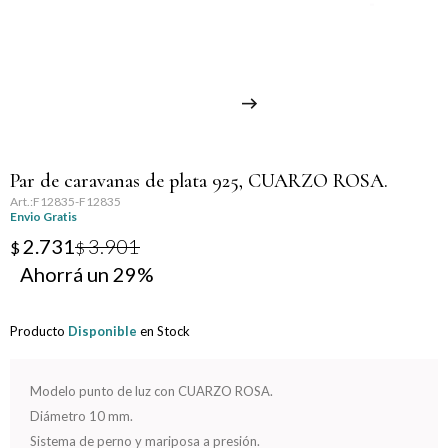
Llaveros
Día de la Mujer
Día de la Secretaria
Día del Abuelo
Par de caravanas de plata 925, CUARZO ROSA.
Día del Amigo
F12835-F12835
Envio Gratis
Día del Maestro
2.731
3.901
$
$
29
Día del Padre
Producto
Disponible
en Stock
Graduación
Nacimiento
Modelo punto de luz con CUARZO ROSA.
Diámetro 10 mm.
San Valentín
Sistema de perno y mariposa a presión.