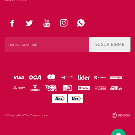





SUSCRIBIRME
© Copyright 2026 / Veroca Joyas