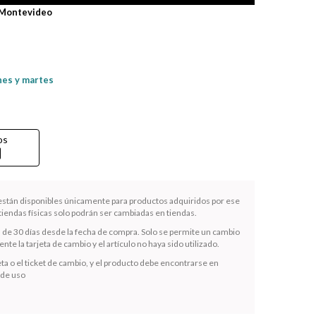
 Montevideo
nes y martes
os
rd
 están disponibles únicamente para productos adquiridos por ese
iendas físicas solo podrán ser cambiadas en tiendas.
s de 30 días desde la fecha de compra. Solo se permite un cambio
te la tarjeta de cambio y el artículo no haya sido utilizado.
ta o el ticket de cambio, y el producto debe encontrarse en
 de uso