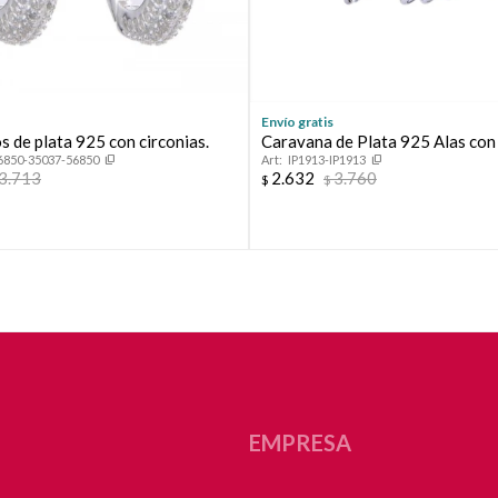
Envío gratis
s de plata 925 con circonias.
Caravana de Plata 925 Alas con 
6850-35037-56850
IP1913-IP1913
3.713
2.632
3.760
$
$
EMPRESA