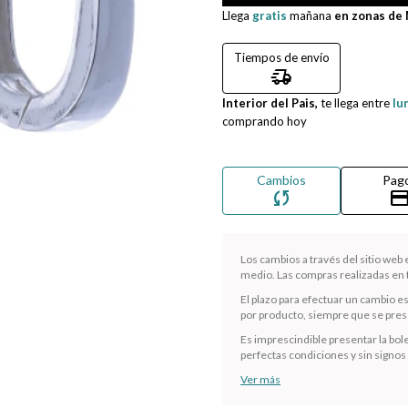
Llega
gratis
mañana
en zonas de
Tiempos de envío
delivery_truck_speed
Interior del Pais,
te llega entre
lu
comprando hoy
Cambios
Pag
sync
credit_ca
Los cambios a través del sitio web
medio. Las compras realizadas en t
El plazo para efectuar un cambio e
por producto, siempre que se presen
Es imprescindible presentar la bole
perfectas condiciones y sin signos
Ver más