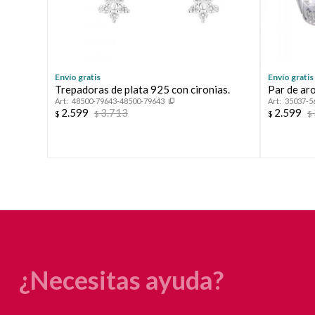
Envío gratis
Envío gratis
Trepadoras de plata 925 con cironias.
Par de aro
48500-79643-48500-79643
35037-5
2.599
3.713
2.599
$
$
$
$
¿Necesitas ayuda?