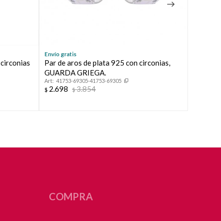
Envío gratis
Envío grat
circonias
Par de aros de plata 925 con circonias,
Par de a
GUARDA GRIEGA.
FLORIC
41753-69305-41753-69305
35136
2.698
3.854
2.698
$
$
$
COMPRA