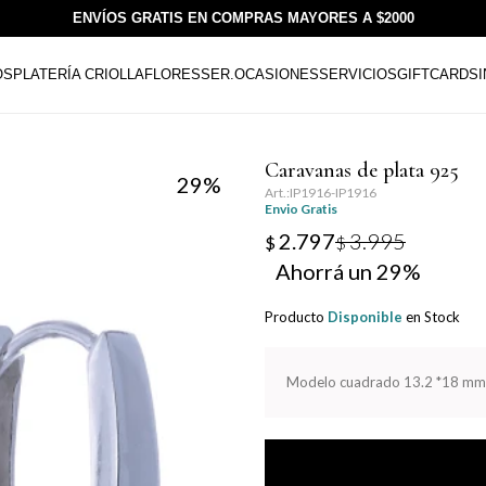
ENVÍOS GRATIS EN COMPRAS MAYORES A $2000
OS
PLATERÍA CRIOLLA
FLORESSER.
OCASIONES
SERVICIOS
GIFTCARDS
Caravanas de plata 925
29
IP1916-IP1916
Envio Gratis
2.797
3.995
$
$
29
Producto
Disponible
en Stock
Modelo cuadrado 13.2 *18 mm