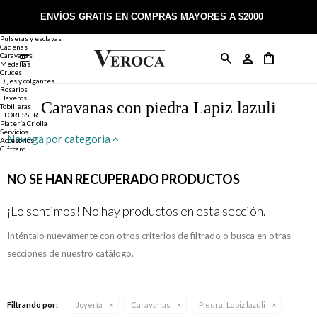
Joyería
Anillos
ENVÍOS GRATIS EN COMPRAS MAYORES A $2000
Anillos
Alianzas
Pulseras y esclavas
Cadenas
Caravanas

Anillos
Llaveros
Día de la Madre
Sobre Veroca Joyas
Como comprar on-line
Medallas
Cruces
Dijes y colgantes
Rosarios
Caravanas
Aniversario
Blog Veroca
Como pagar on-line
Llaveros
Caravanas con piedra Lapiz lazuli
Tobilleras
FLORESSER.
Platería Criolla
Cadenas
Cumpleaños
Nuestra tienda
Envíos y Devoluciones
Servicios
Navega por categoria
Accesorios
Giftcard
Rosarios
Bautismo
Trabaja con nosotros
Términos y condiciones
NO SE HAN RECUPERADO PRODUCTOS
Colgantes
Boda
Contacto
¡Lo sentimos! No hay productos en esta sección.
Inténtalo nuevamente con otros criterios de filtrado o busca en otras
Pulseras
Comunión
secciones de nuestro catálogo.
Alianzas
Confirmación
Filtrando por:
Joyería
Caravanas
Piedra:
Lapiz lazuli
Tobilleras
Cumpleaños de 15