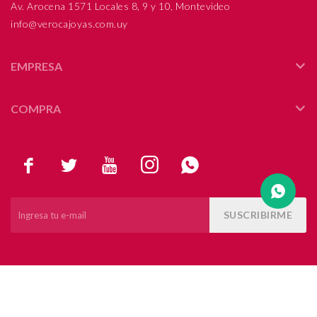
Av. Arocena 1571 Locales 8, 9 y 10, Montevideo
info@verocajoyas.com.uy
Compromiso
Día del niño
EMPRESA
COMPRA





SUSCRIBIRME