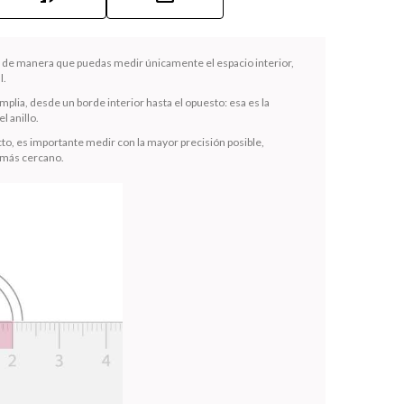
la de manera que puedas medir únicamente el espacio interior,
l.
mplia, desde un borde interior hasta el opuesto: esa es la
l anillo.
to, es importante medir con la mayor precisión posible,
 más cercano.