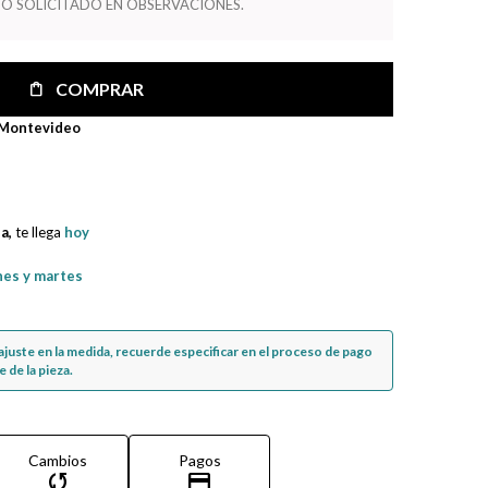
O SOLICITADO EN OBSERVACIONES.
COMPRAR
 Montevideo
na,
te llega
hoy
nes y martes
n ajuste en la medida, recuerde especificar en el proceso de pago
 de la pieza.
Cambios
Pagos
sync
credit_card