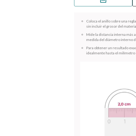
straighten
Coloca el anillo sobre una reg
sin incluir el grosor del materia
Mide la distancia interna más a
medida del diámetro interno de
Para obtener un resultado exac
idealmente hasta el milímetro
¡Sumate a la forma más ágil de comprar!
Comprá en 3 cuotas sin recargo o hasta en 12
cuotas * ¡Solo con tu cédula!
* sujeto aprobación crediticia.