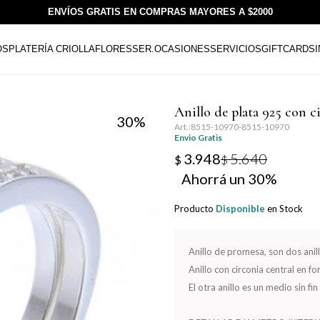
ENVÍOS GRATIS EN COMPRAS MAYORES A $2000
OS
PLATERÍA CRIOLLA
FLORESSER.
OCASIONES
SERVICIOS
GIFTCARDS
Anillo de plata 925 con
30
8515-10970-8515-10970
Envio Gratis
3.948
5.640
$
$
30
Producto
Disponible
en Stock
Anillo de promesa, son dos anil
Anillo con circonia central en 
El otra anillo es un medio sin f