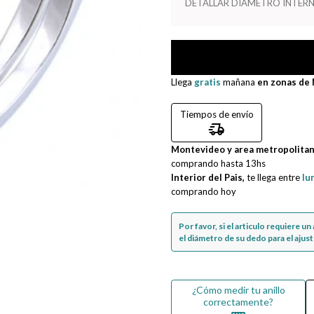
DETALLAR DIAMETRO INTERN
Llega
gratis
mañana
en zonas de
Tiempos de envío
delivery_truck_speed
Montevideo y area metropolita
comprando hasta
13hs
Interior del Pais,
te llega entre
lu
comprando hoy
Por favor, si el articulo requiere u
el diámetro de su dedo para el ajuste
¿Cómo medir tu anillo
correctamente?