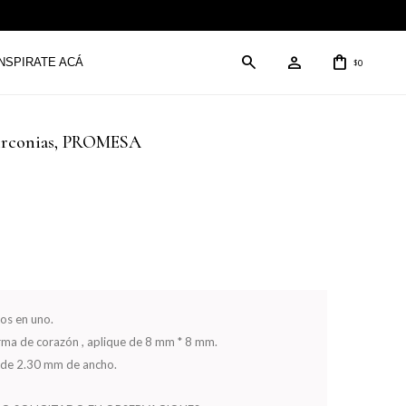
INSPIRATE ACÁ
0
$
 circonias, PROMESA
los en uno.
forma de corazón , aplique de 8 mm * 8 mm.
in de 2.30 mm de ancho.