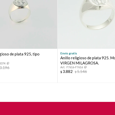
Envío gratis
igioso de plata 925, tipo
Anillo religioso de plata 925. M
VIRGEN MILAGROSA.
8374
3.196
F7616-F7616
3.882
5.546
$
$