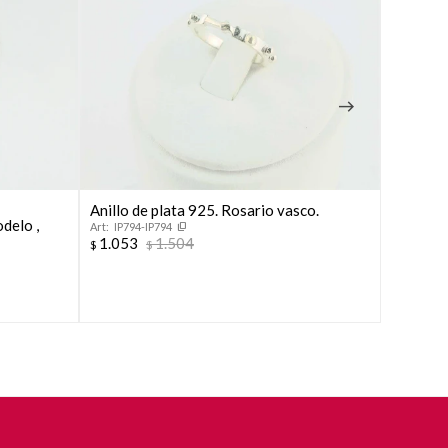
Anillo de plata 925. Rosario vasco.
Anillo d
odelo ,
IP794-IP794
48248
1.053
1.504
1.612
$
$
$