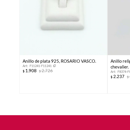
Anillo de plata 925, ROSARIO VASCO.
Anillo rel
F11241-F11241
chevalier.
1.908
2.726
$
$
F8374-F
2.237
$
$