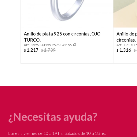
Anillo de plata 925 con circonias, OJO
Anillo de 
TURCO.
circonias.
25963-41155-25963-41155
F9801-F
1.217
1.739
1.316
$
$
$
$
¿Necesitas ayuda?
Lunes a viernes de 10 a 19 hs, Sábados de 10 a 18 hs.