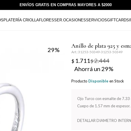
ENVÍOS GRATIS EN COMPRAS MAYORES A $2000
OS
PLATERÍA CRIOLLA
FLORESSER.
OCASIONES
SERVICIOS
GIFTCARDS
Anillo de plata 925 y es
29
31253-50349-31253-50349
1.711
2.444
$
$
29
Producto
Disponible
en Stock
Ojo Turco con esmalte de 7.33
Cuepo de 1.57 mm de espesor.
DETALLAR DIAMETRO INTERN