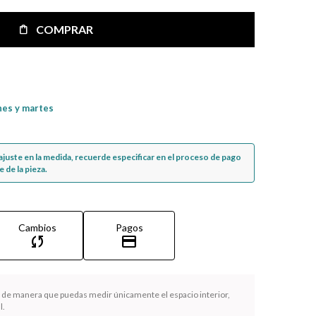
COMPRAR
nes y martes
n ajuste en la medida, recuerde especificar en el proceso de pago
 de la pieza.
Cambios
Pagos
sync
credit_card
la de manera que puedas medir únicamente el espacio interior,
l.