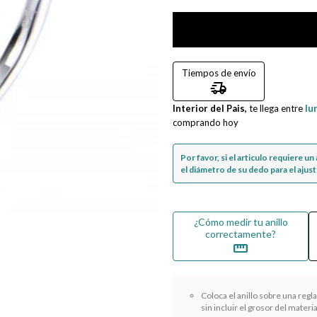
Tiempos de envío
delivery_truck_speed
Interior del Pais,
te llega entre
lu
comprando hoy
Por favor, si el articulo requiere u
el diámetro de su dedo para el ajuste
¿Cómo medir tu anillo
correctamente?
straighten
Coloca el anillo sobre una reg
sin incluir el grosor del materia