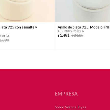
plata 925 con esmalte y
Anillo de plata 925. Modelo, IN
IP1895-IP1895
1.481
2.115
$
$
9801
1.880
EMPRESA
Sobre Veroca Joyas