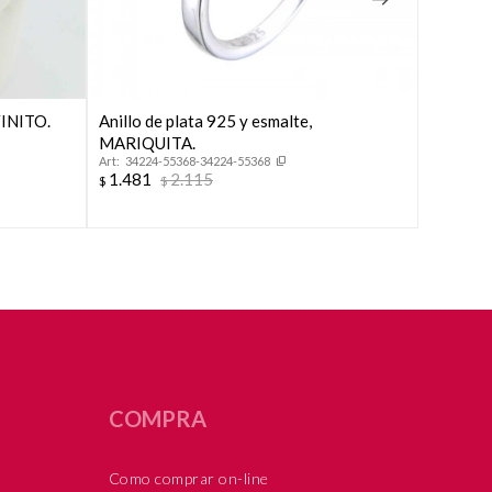
FINITO.
Anillo de plata 925 y esmalte,
Anillo d
MARIQUITA.
CORONI
34224-55368-34224-55368
51922
1.481
2.115
1.579
$
$
$
COMPRA
Como comprar on-line