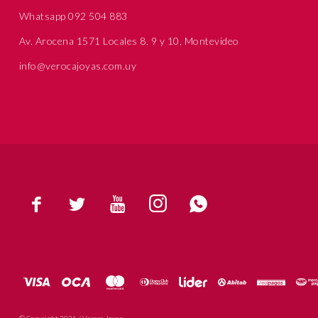
Whatsapp 092 504 883
Av. Arocena 1571 Locales 8, 9 y 10, Montevideo
info@verocajoyas.com.uy





© Copyright 2026 / Veroca Joyas