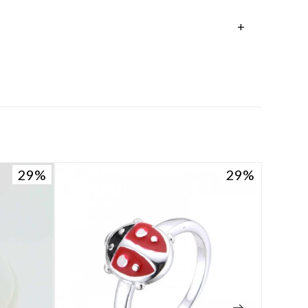
29
29
29
29