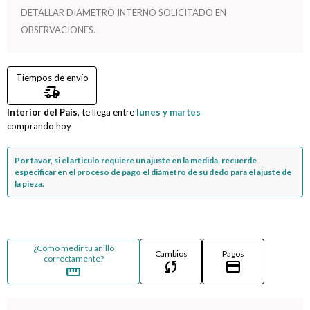
DETALLAR DIAMETRO INTERNO SOLICITADO EN
Compromiso
OBSERVACIONES.
Día del niño
Tiempos de envío
delivery_truck_speed
Interior del Pais,
te llega entre
lunes y martes
comprando hoy
Por favor, si el articulo requiere un ajuste en la medida, recuerde
especificar en el proceso de pago el diámetro de su dedo para el ajuste de
la pieza.
¿Cómo medir tu anillo
Cambios
Pagos
correctamente?
sync
credit_card
straighten