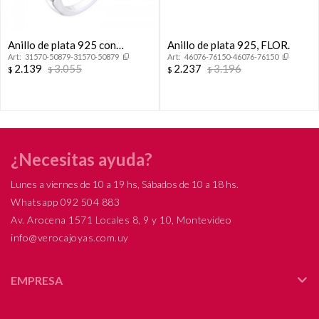
Anillo de plata 925 con
Anillo de plata 925, FLOR.
31570-50879-31570-50879
46076-76150-46076-76150
circonias, CINTILLO.
2.139
3.055
2.237
3.196
$
$
$
$
¿Necesitas ayuda?
Lunes a viernes de 10 a 19 hs, Sábados de 10 a 18 hs.
Whatsapp 092 504 883
Av. Arocena 1571 Locales 8, 9 y 10, Montevideo
info@verocajoyas.com.uy
EMPRESA