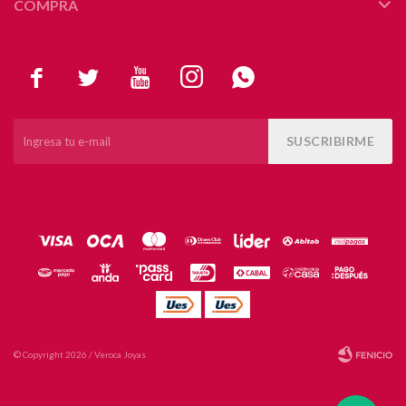
COMPRA





SUSCRIBIRME
© Copyright 2026 / Veroca Joyas