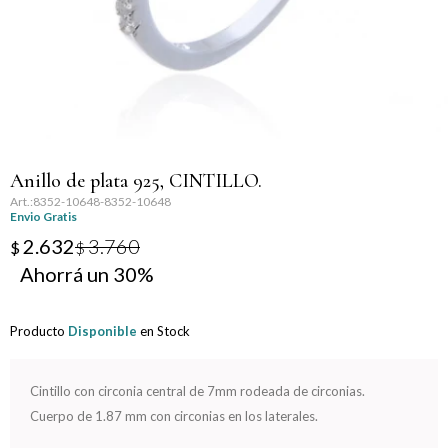
Llaveros
Día de la Mujer
Día de la Secretaria
Día del Abuelo
Anillo de plata 925, CINTILLO.
Día del Amigo
8352-10648-8352-10648
Envio Gratis
Día del Maestro
2.632
3.760
$
$
30
Día del Padre
Producto
Disponible
en Stock
Graduación
Nacimiento
Cintillo con circonia central de 7mm rodeada de circonias.
Cuerpo de 1.87 mm con circonias en los laterales.
San Valentín