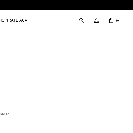
INSPIRATE ACÁ
0
$
tálogo.