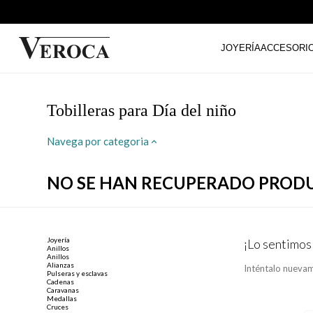
JOYERÍA
ACCESORI
Tobilleras para Día del niño
Navega por categoria
NO SE HAN RECUPERADO PROD
Joyería
¡Lo sentimos
Anillos
Anillos
Alianzas
Inténtalo nuevam
Pulseras y esclavas
Cadenas
Caravanas
Medallas
Cruces