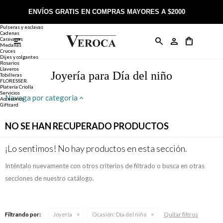
Joyería
Anillos
ENVÍOS GRATIS EN COMPRAS MAYORES A $2000
Anillos
Alianzas
Pulseras y esclavas
Cadenas
Caravanas

Anillos
Llaveros
Día de la Madre
Sobre Veroca Joyas
Como comprar on-line
Medallas
Cruces
Dijes y colgantes
Rosarios
Caravanas
Aniversario
Blog Veroca
Como pagar on-line
Llaveros
Joyería para Día del niño
Tobilleras
FLORESSER.
Platería Criolla
Cadenas
Cumpleaños
Nuestra tienda
Envíos y Devoluciones
Servicios
Navega por categoria
Accesorios
Giftcard
Rosarios
Bautismo
Trabaja con nosotros
Términos y condiciones
NO SE HAN RECUPERADO PRODUCTOS
Colgantes
Boda
Contacto
¡Lo sentimos! No hay productos en esta sección.
Inténtalo nuevamente con otros criterios de filtrado o busca en otras
Pulseras
Comunión
secciones de nuestro catálogo.
Alianzas
Confirmación
Quitar filtros
Filtrando por:
Joyería
Ocasión:
Día del niño
Tobilleras
Cumpleaños de 15