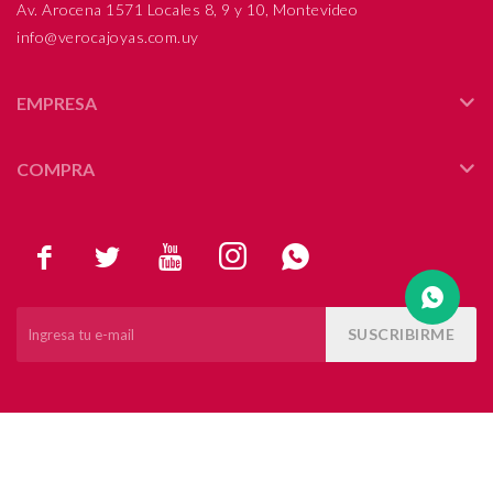
Av. Arocena 1571 Locales 8, 9 y 10, Montevideo
info@verocajoyas.com.uy
Compromiso
Día del niño
EMPRESA
COMPRA





SUSCRIBIRME