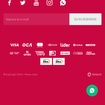





SUSCRIBIRME
© Copyright 2026 / Veroca Joyas