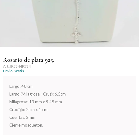
Llaveros
Día de la Mujer
Día de la Secretaria
Día del Abuelo
Día del Amigo
Rosario de plata 925.
IP534-IP534
Envio Gratis
Día del Maestro
Largo: 40 cm
Día del Padre
Largo (Milagrosa - Cruz): 6.5cm
Milagrosa: 13 mm x 9.45 mm
Graduación
Crucifijo: 2 cm x 1 cm
Cuentas: 2mm
Nacimiento
Cierre mosquetón.
San Valentín