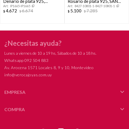
Denario de plata 925,
Rosario de plata 925, SAN
IP1665-IP1665
8427-10801-1-8427-10801-1
MILAGROSA.
BENITO.
4.672
6.674
5.100
7.285
$
$
$
$
¿Necesitas ayuda?
Lunes a viernes de 10 a 19 hs, Sábados de 10 a 18 hs.
Whatsapp 092 504 883
Av. Arocena 1571 Locales 8, 9 y 10, Montevideo
info@verocajoyas.com.uy
EMPRESA
COMPRA