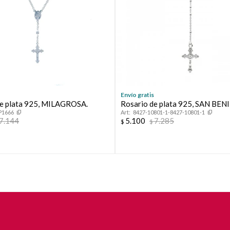
Continuar
Envío gratis
e plata 925, MILAGROSA.
Rosario de plata 925, SAN BEN
P1666
8427-10801-1-8427-10801-1
7.144
5.100
7.285
$
$