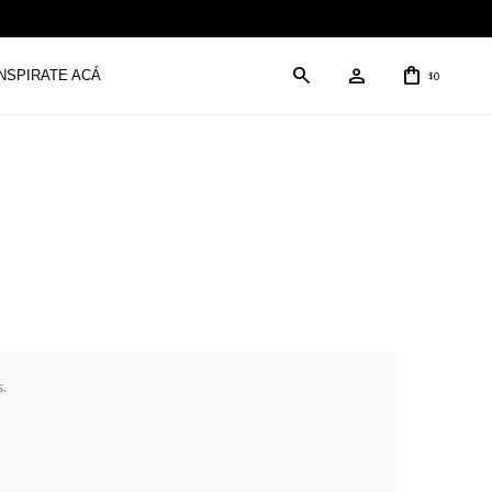
INSPIRATE ACÁ
0
$
.