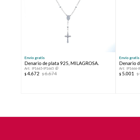
Envío gratis
Envío gratis
Denario de plata 925, MILAGROSA.
Denario d
IP1665-IP1665
IP1666-I
4.672
6.674
5.001
$
$
$
$