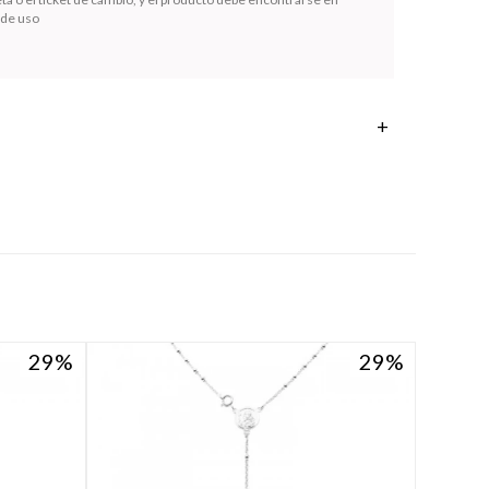
 de uso
29
29
29
29