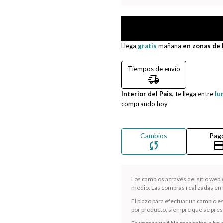
Llega
gratis
mañana
en zonas de
Tiempos de envío
delivery_truck_speed
Interior del Pais,
te llega entre
lu
comprando hoy
Cambios
Pag
sync
credit_ca
Los cambios a través del sitio web
medio. Las compras realizadas en t
El plazo para efectuar un cambio e
por producto, siempre que se presen
Es imprescindible presentar la bole