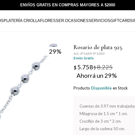
ENVÍOS GRATIS EN COMPRAS MAYORES A $2000
OS
PLATERÍA CRIOLLA
FLORESSER.
OCASIONES
SERVICIOS
GIFTCARDS
Rosario de plata 925.
29
IP1689-IP1689
Envio Gratis
5.758
8.225
$
$
29
Producto
Disponible
en Stock
Cuentas de 3.97 mm trabajadas
Milagrosa de 1.5 cm * 1 cm.
Crucifijo de 3 cm * 2 cm.
Largo de la cadena 50 cm.