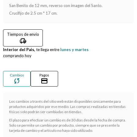
San Benito de 12 mm, reverso con imagen del Santo.
Compromiso
Crucifijo de 2.5 cm * 17 cm.
Día del niño
Tiempos de envío
delivery_truck_speed
Interior del Pais,
te llega entre
lunes y martes
comprando hoy
Cambios
Pagos
sync
credit_card
Los cambios a través del sitio web están disponibles únicamente para
productos adquiridos por ese medio. Las compras realizadas en tiendas
físicas solo podrán ser cambiadas en tiendas.
¡Sumate a la forma más ágil de comprar!
El plazo para efectuar un cambio es de 30 días desde la fecha de compra.
Comprá en 3 cuotas sin recargo o hasta en 12
Solo se permite un cambio por producto, siempre que se presente la
cuotas * ¡Solo con tu cédula!
tarjeta de cambio y el artículo no haya sido utilizado.