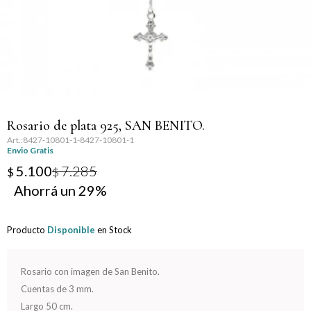
Llaveros
Día de la Mujer
Día de la Secretaria
Día del Abuelo
Rosario de plata 925, SAN BENITO.
Día del Amigo
8427-10801-1-8427-10801-1
Envio Gratis
Día del Maestro
5.100
7.285
$
$
29
Día del Padre
Producto
Disponible
en Stock
Graduación
Nacimiento
Rosario con imagen de San Benito.
Cuentas de 3 mm.
San Valentín
Largo 50 cm.