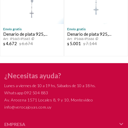
Envío gratis
Envío gratis
Denario de plata 925,
Denario de plata 925,
IP1665-IP1665
IP1666-IP1666
MILAGROSA.
MILAGROSA.
4.672
6.674
5.001
7.144
$
$
$
$
¿Necesitas ayuda?
Lunes a viernes de 10 a 19 hs, Sábados de 10 a 18 hs.
Whatsapp 092 504 883
Av. Arocena 1571 Locales 8, 9 y 10, Montevideo
info@verocajoyas.com.uy
EMPRESA