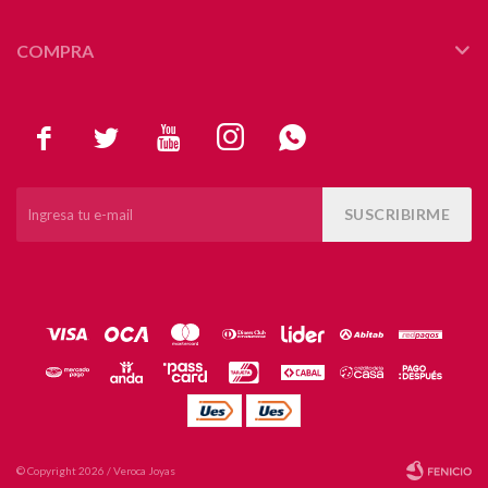
COMPRA





SUSCRIBIRME
© Copyright 2026 / Veroca Joyas