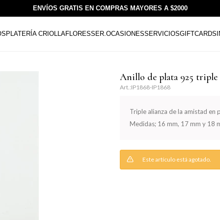
ENVÍOS GRATIS EN COMPRAS MAYORES A $2000
OS
PLATERÍA CRIOLLA
FLORESSER.
OCASIONES
SERVICIOS
GIFTCARDS
Anillo de plata 925 triple 
IP1868-IP1868
Triple alianza de la amistad en p
Medidas; 16 mm, 17 mm y 18 
Este artículo está agotado.