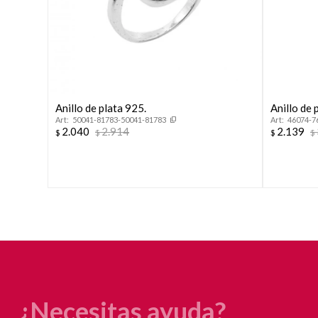
Anillo de plata 925.
Anillo de
50041-81783-50041-81783
46074-7
2.040
2.914
2.139
$
$
$
$
¿Necesitas ayuda?