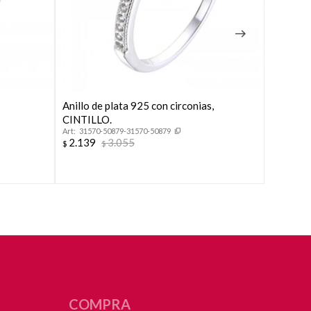
Anillo de plata 925 con circonias,
Anillo d
46076
CINTILLO.
2.237
$
31570-50879-31570-50879
2.139
3.055
$
$
COMPRA