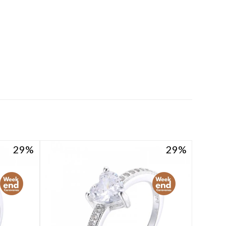
29
29
29
29