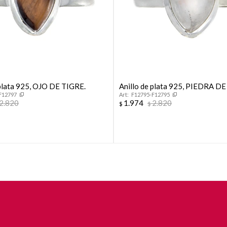
 plata 925, OJO DE TIGRE.
Anillo de plata 925, PIEDRA D
F12797
F12795-F12795
2.820
1.974
2.820
$
$