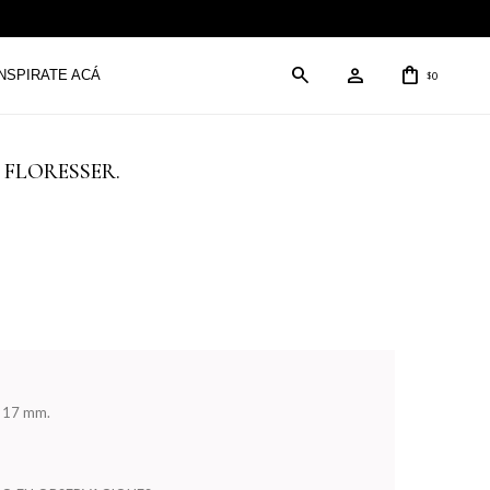
INSPIRATE ACÁ
0
$
ea FLORESSER.
* 17 mm.