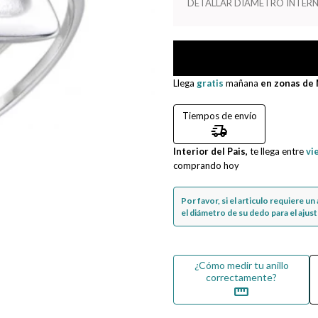
DETALLAR DIAMETRO INTERN
Llega
gratis
mañana
en zonas de
Tiempos de envío
delivery_truck_speed
Interior del Pais,
te llega entre
vi
comprando hoy
Por favor, si el articulo requiere u
el diámetro de su dedo para el ajuste
¿Cómo medir tu anillo
correctamente?
straighten