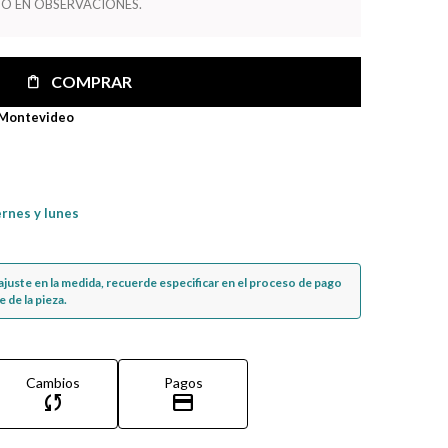
O EN OBSERVACIONES.
COMPRAR
 Montevideo
ernes y lunes
n ajuste en la medida, recuerde especificar en el proceso de pago
 de la pieza.
Cambios
Pagos
sync
credit_card