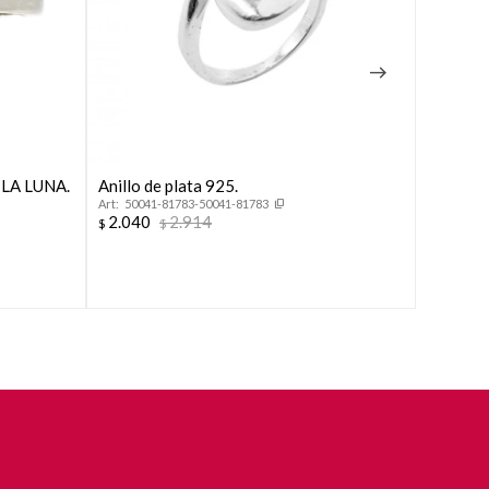
E LA LUNA.
Anillo de plata 925.
Anillo 
50041-81783-50041-81783
46074
2.040
2.914
2.139
$
$
$