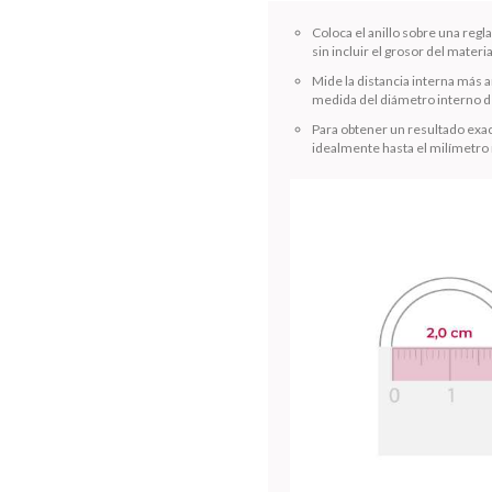
Coloca el anillo sobre una reg
sin incluir el grosor del materia
Mide la distancia interna más a
medida del diámetro interno de
Para obtener un resultado exac
idealmente hasta el milímetro
¡Sumate a la forma más ágil de comprar!
Comprá en 3 cuotas sin recargo o hasta en 12
cuotas * ¡Solo con tu cédula!
* sujeto aprobación crediticia.
Verifica si estás calificado para comprar con Pago