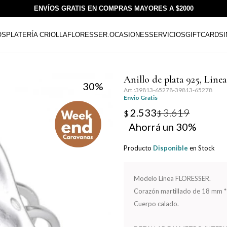
ENVÍOS GRATIS EN COMPRAS MAYORES A $2000
OS
PLATERÍA CRIOLLA
FLORESSER.
OCASIONES
SERVICIOS
GIFTCARDS
Anillo de plata 925, Lin
30
39813-65278-39813-65278
Envio Gratis
2.533
3.619
$
$
30
Producto
Disponible
en Stock
Modelo Línea FLORESSER.
Corazón martillado de 18 mm 
Cuerpo calado.