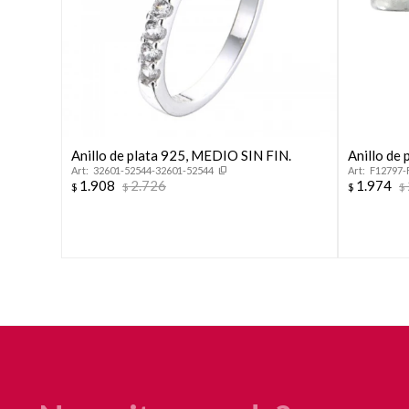
Anillo de plata 925, MEDIO SIN FIN.
Anillo de
32601-52544-32601-52544
F12797-
1.908
2.726
1.974
$
$
$
$