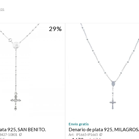
ros
29
Envío gratis
lata 925, SAN BENITO.
Denario de plata 925, MILAGROS
8427-10801
IP1665-IP1665