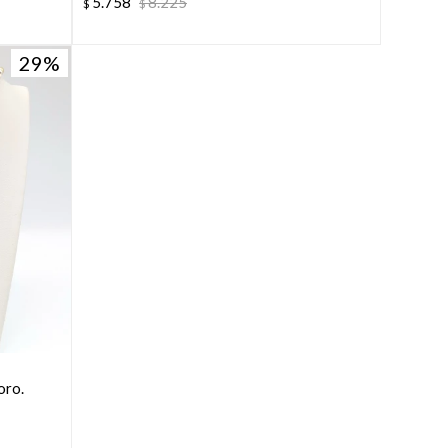
5.758
8.225
$
$
29
oro.