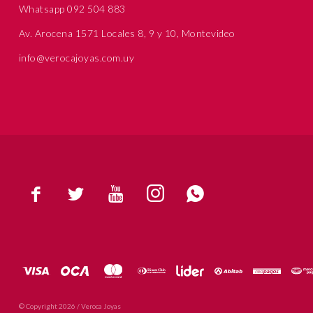
Whatsapp 092 504 883
Av. Arocena 1571 Locales 8, 9 y 10, Montevideo
info@verocajoyas.com.uy





© Copyright 2026 / Veroca Joyas