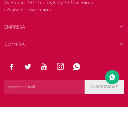
Av. Arocena 1571 Locales 8, 9 y 10, Montevideo
info@verocajoyas.com.uy
Compromiso
Día del niño
EMPRESA
COMPRA





SUSCRIBIRME