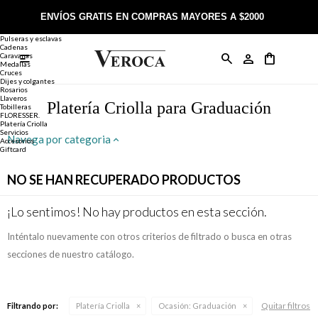
Joyería
Anillos
ENVÍOS GRATIS EN COMPRAS MAYORES A $2000
Anillos
Alianzas
Pulseras y esclavas
Cadenas
Caravanas

Anillos
Llaveros
Día de la Madre
Sobre Veroca Joyas
Como comprar on-line
Medallas
Cruces
Dijes y colgantes
Rosarios
Caravanas
Aniversario
Blog Veroca
Como pagar on-line
Llaveros
Platería Criolla para Graduación
Tobilleras
FLORESSER.
Platería Criolla
Cadenas
Cumpleaños
Nuestra tienda
Envíos y Devoluciones
Servicios
Navega por categoria
Accesorios
Giftcard
Rosarios
Bautismo
Trabaja con nosotros
Términos y condiciones
NO SE HAN RECUPERADO PRODUCTOS
Colgantes
Boda
Contacto
¡Lo sentimos! No hay productos en esta sección.
Inténtalo nuevamente con otros criterios de filtrado o busca en otras
Pulseras
Comunión
secciones de nuestro catálogo.
Alianzas
Confirmación
Quitar filtros
Filtrando por:
Platería Criolla
Ocasión:
Graduación
Tobilleras
Cumpleaños de 15