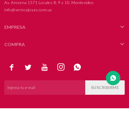
Av. Arocena 1571 Locales 8, 9 y 10, Montevideo
info@verocajoyas.com.uy
Compromiso
Día del niño
EMPRESA
COMPRA





SUSCRIBIRME