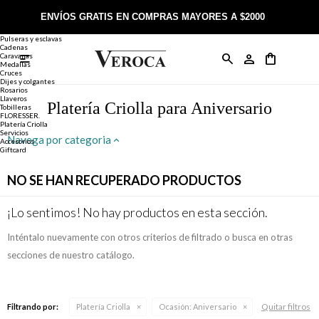
Joyería
Anillos
ENVÍOS GRATIS EN COMPRAS MAYORES A $2000
Anillos
Alianzas
Pulseras y esclavas
Cadenas
Caravanas

Anillos
Llaveros
Día de la Madre
Sobre Veroca Joyas
Como comprar on-line
Medallas
Cruces
Dijes y colgantes
Rosarios
Caravanas
Aniversario
Blog Veroca
Como pagar on-line
Llaveros
Platería Criolla para Aniversario
Tobilleras
FLORESSER.
Platería Criolla
Cadenas
Cumpleaños
Nuestra tienda
Envíos y Devoluciones
Servicios
Navega por categoria
Accesorios
Giftcard
Rosarios
Bautismo
Trabaja con nosotros
Términos y condiciones
NO SE HAN RECUPERADO PRODUCTOS
Colgantes
Boda
Contacto
¡Lo sentimos! No hay productos en esta sección.
Inténtalo nuevamente con otros criterios de filtrado o busca en otras
Pulseras
Comunión
secciones de nuestro catálogo.
Alianzas
Confirmación
Quitar filtros
Filtrando por:
Platería Criolla
Ocasión:
Aniversario
Tobilleras
Cumpleaños de 15