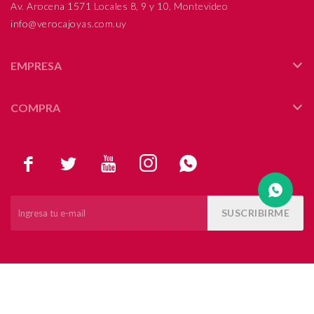
Av. Arocena 1571 Locales 8, 9 y 10, Montevideo
info@verocajoyas.com.uy
Compromiso
Día del niño
EMPRESA
COMPRA





SUSCRIBIRME