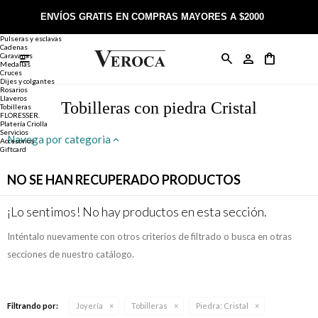
Joyería
Anillos
ENVÍOS GRATIS EN COMPRAS MAYORES A $2000
Anillos
Alianzas
Pulseras y esclavas
Cadenas
Caravanas

Anillos
Llaveros
Día de la Madre
Sobre Veroca Joyas
Como comprar on-line
Medallas
Cruces
Dijes y colgantes
Rosarios
Caravanas
Aniversario
Blog Veroca
Como pagar on-line
Llaveros
Tobilleras con piedra Cristal
Tobilleras
FLORESSER.
Platería Criolla
Cadenas
Cumpleaños
Nuestra tienda
Envíos y Devoluciones
Servicios
Navega por categoria
Accesorios
Giftcard
Rosarios
Bautismo
Trabaja con nosotros
Términos y condiciones
NO SE HAN RECUPERADO PRODUCTOS
Colgantes
Boda
Contacto
¡Lo sentimos! No hay productos en esta sección.
Inténtalo nuevamente con otros criterios de filtrado o busca en otras
Pulseras
Comunión
secciones de nuestro catálogo.
Alianzas
Confirmación
Filtrando por:
Joyería
Tobilleras
Piedra:
Cristal
Tobilleras
Cumpleaños de 15