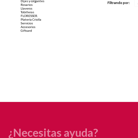
Dijes y colgantes
Filtrando por:
Rosarios
Llaveros
Tobilleras
FLORESSER.
Platería Criolla
Servicios
Accesorios
Giftcard
¿Necesitas ayuda?