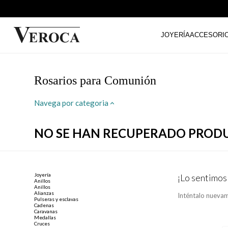
JOYERÍA
ACCESORI
Rosarios para Comunión
Navega por categoria
NO SE HAN RECUPERADO PROD
Joyería
¡Lo sentimos
Anillos
Anillos
Alianzas
Inténtalo nuevam
Pulseras y esclavas
Cadenas
Caravanas
Medallas
Cruces