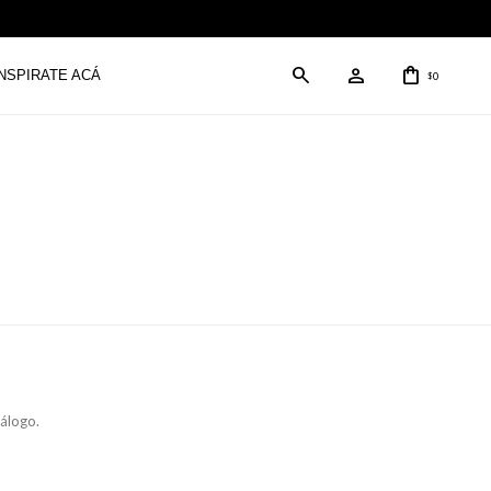
INSPIRATE ACÁ
0
$
tálogo.