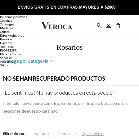
Joyería
Anillos
ENVÍOS GRATIS EN COMPRAS MAYORES A $2000
Anillos
Alianzas
Pulseras y esclavas
Cadenas
Caravanas

Anillos
Llaveros
Día de la Madre
Sobre Veroca Joyas
Como comprar on-line
Medallas
Cruces
Dijes y colgantes
Rosarios
Caravanas
Aniversario
Blog Veroca
Como pagar on-line
Llaveros
Rosarios
Tobilleras
FLORESSER.
Platería Criolla
Cadenas
Cumpleaños
Nuestra tienda
Envíos y Devoluciones
Servicios
Navega por categoria
Accesorios
Giftcard
Rosarios
Bautismo
Trabaja con nosotros
Términos y condiciones
NO SE HAN RECUPERADO PRODUCTOS
Colgantes
Boda
Contacto
¡Lo sentimos! No hay productos en esta sección.
Inténtalo nuevamente con otros criterios de filtrado o busca en otras
Pulseras
Comunión
secciones de nuestro catálogo.
Alianzas
Confirmación
Quitar filtros
Filtrando por:
Joyería
Rosarios
Tobilleras
Cumpleaños de 15