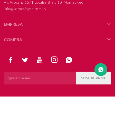
Av. Arocena 1571 Locales 8, 9 y 10, Montevideo
info@verocajoyas.com.uy
Compromiso
Día del niño
EMPRESA
COMPRA





SUSCRIBIRME