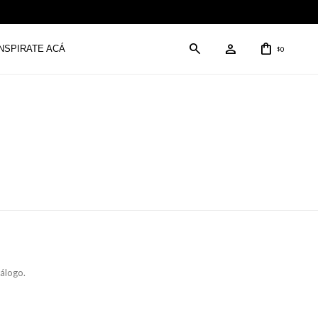
INSPIRATE ACÁ
0
$
tálogo.