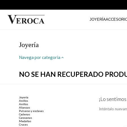
JOYERÍA
ACCESORI
Joyería
Navega por categoria
NO SE HAN RECUPERADO PROD
Joyería
¡Lo sentimos
Anillos
Anillos
Alianzas
Inténtalo nuevam
Pulseras y esclavas
Cadenas
Caravanas
Medallas
Cruces