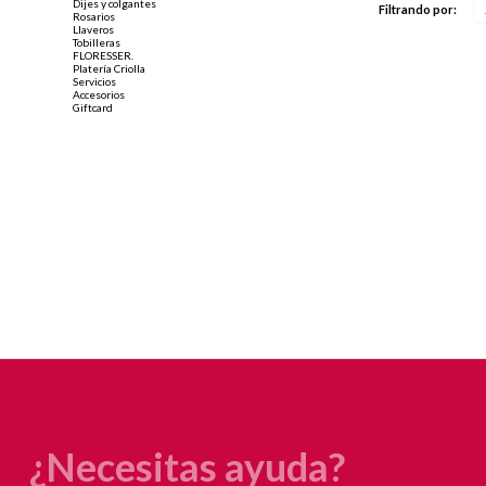
Dijes y colgantes
Filtrando por:
Rosarios
Llaveros
Tobilleras
FLORESSER.
Platería Criolla
Servicios
Accesorios
Giftcard
¿Necesitas ayuda?