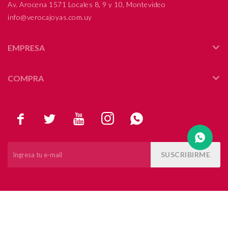
Av. Arocena 1571 Locales 8, 9 y 10, Montevideo
info@verocajoyas.com.uy
Compromiso
Día del niño
EMPRESA
COMPRA





SUSCRIBIRME