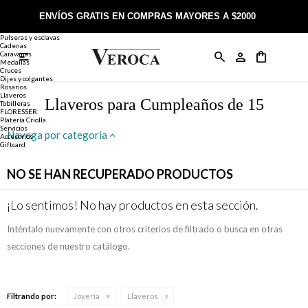
Joyería
Anillos
ENVÍOS GRATIS EN COMPRAS MAYORES A $2000
Anillos
Alianzas
Pulseras y esclavas
Cadenas
Caravanas

Anillos
Llaveros
Día de la Madre
Sobre Veroca Joyas
Como comprar on-line
Medallas
Cruces
Dijes y colgantes
Rosarios
Caravanas
Aniversario
Blog Veroca
Como pagar on-line
Llaveros
Llaveros para Cumpleaños de 15
Tobilleras
FLORESSER.
Platería Criolla
Cadenas
Cumpleaños
Nuestra tienda
Envíos y Devoluciones
Servicios
Navega por categoria
Accesorios
Giftcard
Rosarios
Bautismo
Trabaja con nosotros
Términos y condiciones
NO SE HAN RECUPERADO PRODUCTOS
Colgantes
Boda
Contacto
¡Lo sentimos! No hay productos en esta sección.
Inténtalo nuevamente con otros criterios de filtrado o busca en otras
Pulseras
Comunión
secciones de nuestro catálogo.
Alianzas
Confirmación
Filtrando por:
Joyería
Llaveros
Tobilleras
Cumpleaños de 15