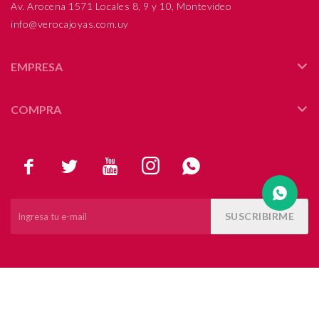
Av. Arocena 1571 Locales 8, 9 y 10, Montevideo
info@verocajoyas.com.uy
Compromiso
Día del niño
EMPRESA
COMPRA





SUSCRIBIRME