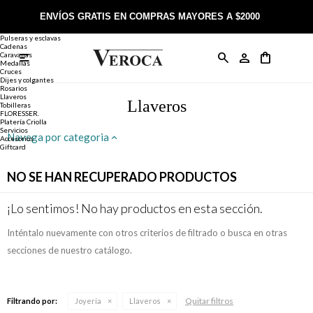
Joyería
Anillos
ENVÍOS GRATIS EN COMPRAS MAYORES A $2000
Anillos
Alianzas
Pulseras y esclavas
Cadenas
Caravanas

Anillos
Llaveros
Día de la Madre
Sobre Veroca Joyas
Como comprar on-line
Medallas
Cruces
Dijes y colgantes
Rosarios
Caravanas
Aniversario
Blog Veroca
Como pagar on-line
Llaveros
Llaveros
Tobilleras
FLORESSER.
Platería Criolla
Cadenas
Cumpleaños
Nuestra tienda
Envíos y Devoluciones
Servicios
Navega por categoria
Accesorios
Giftcard
Rosarios
Bautismo
Trabaja con nosotros
Términos y condiciones
NO SE HAN RECUPERADO PRODUCTOS
Colgantes
Boda
Contacto
¡Lo sentimos! No hay productos en esta sección.
Inténtalo nuevamente con otros criterios de filtrado o busca en otras
Pulseras
Comunión
secciones de nuestro catálogo.
Alianzas
Confirmación
Quitar filtros
Filtrando por:
Joyería
Llaveros
Tobilleras
Cumpleaños de 15