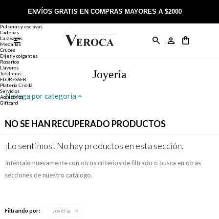
Joyería
Anillos
ENVÍOS GRATIS EN COMPRAS MAYORES A $2000
Anillos
Alianzas
Pulseras y esclavas
Cadenas
Caravanas

Anillos
Llaveros
Día de la Madre
Sobre Veroca Joyas
Como comprar on-line
Medallas
Cruces
Dijes y colgantes
Rosarios
Caravanas
Aniversario
Blog Veroca
Como pagar on-line
Llaveros
Joyería
Tobilleras
FLORESSER.
Platería Criolla
Cadenas
Cumpleaños
Nuestra tienda
Envíos y Devoluciones
Servicios
Navega por categoria
Accesorios
Giftcard
Rosarios
Bautismo
Trabaja con nosotros
Términos y condiciones
NO SE HAN RECUPERADO PRODUCTOS
Colgantes
Boda
Contacto
¡Lo sentimos! No hay productos en esta sección.
Inténtalo nuevamente con otros criterios de filtrado o busca en otras
Pulseras
Comunión
secciones de nuestro catálogo.
Alianzas
Confirmación
Filtrando por:
Joyería
Tobilleras
Cumpleaños de 15