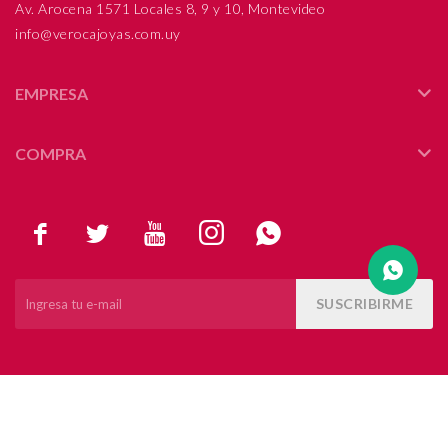
Av. Arocena 1571 Locales 8, 9 y 10, Montevideo
info@verocajoyas.com.uy
Compromiso
Día del niño
EMPRESA
COMPRA





SUSCRIBIRME