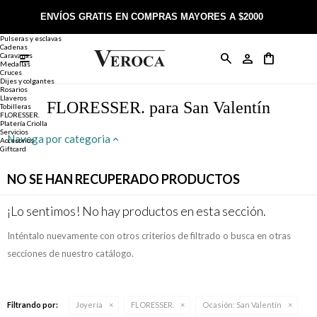
Joyería
Anillos
ENVÍOS GRATIS EN COMPRAS MAYORES A $2000
Anillos
Alianzas
Pulseras y esclavas
Cadenas
Caravanas

Anillos
Llaveros
Día de la Madre
Sobre Veroca Joyas
Como comprar on-line
Medallas
Cruces
Dijes y colgantes
Rosarios
Caravanas
Aniversario
Blog Veroca
Como pagar on-line
Llaveros
FLORESSER. para San Valentín
Tobilleras
FLORESSER.
Platería Criolla
Cadenas
Cumpleaños
Nuestra tienda
Envíos y Devoluciones
Servicios
Navega por categoria
Accesorios
Giftcard
Rosarios
Bautismo
Trabaja con nosotros
Términos y condiciones
NO SE HAN RECUPERADO PRODUCTOS
Colgantes
Boda
Contacto
¡Lo sentimos! No hay productos en esta sección.
Inténtalo nuevamente con otros criterios de filtrado o busca en otras
Pulseras
Comunión
secciones de nuestro catálogo.
Alianzas
Confirmación
Filtrando por:
Joyería
FLORESSER.
Ocasión:
San Valentín
Tobilleras
Cumpleaños de 15