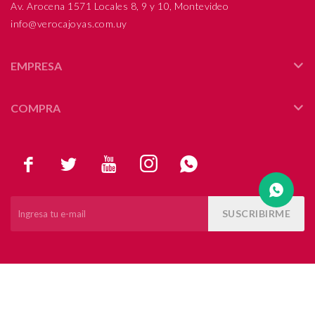
Av. Arocena 1571 Locales 8, 9 y 10, Montevideo
info@verocajoyas.com.uy
Compromiso
Día del niño
EMPRESA
COMPRA





SUSCRIBIRME