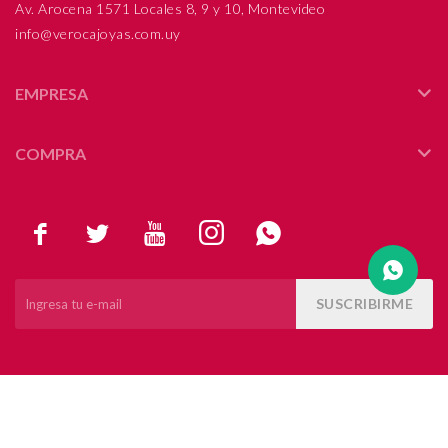
Av. Arocena 1571 Locales 8, 9 y 10, Montevideo
info@verocajoyas.com.uy
Compromiso
Día del niño
EMPRESA
COMPRA





SUSCRIBIRME