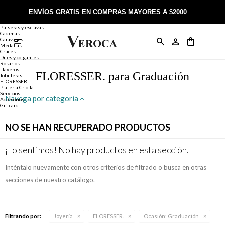
Joyería
Anillos
ENVÍOS GRATIS EN COMPRAS MAYORES A $2000
Anillos
Alianzas
Pulseras y esclavas
Cadenas
Caravanas

Anillos
Llaveros
Día de la Madre
Sobre Veroca Joyas
Como comprar on-line
Medallas
Cruces
Dijes y colgantes
Rosarios
Caravanas
Aniversario
Blog Veroca
Como pagar on-line
Llaveros
FLORESSER. para Graduación
Tobilleras
FLORESSER.
Platería Criolla
Cadenas
Cumpleaños
Nuestra tienda
Envíos y Devoluciones
Servicios
Navega por categoria
Accesorios
Giftcard
Rosarios
Bautismo
Trabaja con nosotros
Términos y condiciones
NO SE HAN RECUPERADO PRODUCTOS
Colgantes
Boda
Contacto
¡Lo sentimos! No hay productos en esta sección.
Inténtalo nuevamente con otros criterios de filtrado o busca en otras
Pulseras
Comunión
secciones de nuestro catálogo.
Alianzas
Confirmación
Filtrando por:
Joyería
FLORESSER.
Ocasión:
Graduación
Tobilleras
Cumpleaños de 15