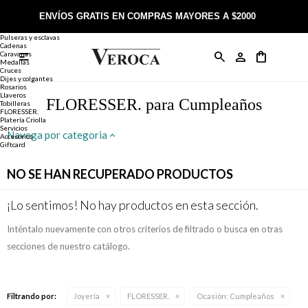
Joyería
Anillos
ENVÍOS GRATIS EN COMPRAS MAYORES A $2000
Anillos
Alianzas
Pulseras y esclavas
Cadenas
Caravanas

Anillos
Llaveros
Día de la Madre
Sobre Veroca Joyas
Como comprar on-line
Medallas
Cruces
Dijes y colgantes
Rosarios
Caravanas
Aniversario
Blog Veroca
Como pagar on-line
Llaveros
FLORESSER. para Cumpleaños
Tobilleras
FLORESSER.
Platería Criolla
Cadenas
Cumpleaños
Nuestra tienda
Envíos y Devoluciones
Servicios
Navega por categoria
Accesorios
Giftcard
Rosarios
Bautismo
Trabaja con nosotros
Términos y condiciones
NO SE HAN RECUPERADO PRODUCTOS
Colgantes
Boda
Contacto
¡Lo sentimos! No hay productos en esta sección.
Inténtalo nuevamente con otros criterios de filtrado o busca en otras
Pulseras
Comunión
secciones de nuestro catálogo.
Alianzas
Confirmación
Filtrando por:
Joyería
FLORESSER.
Ocasión:
Cumpleaños
Tobilleras
Cumpleaños de 15