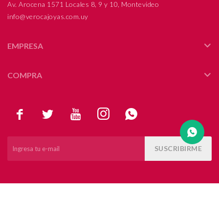
Av. Arocena 1571 Locales 8, 9 y 10, Montevideo
info@verocajoyas.com.uy
Compromiso
Día del niño
EMPRESA
COMPRA





SUSCRIBIRME