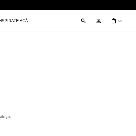
INSPIRATE ACÁ
0
$
tálogo.