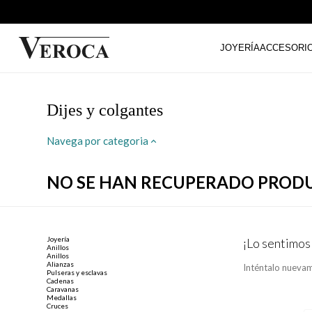
JOYERÍA
ACCESORI
Dijes y colgantes
Navega por categoria
NO SE HAN RECUPERADO PROD
Joyería
¡Lo sentimos
Anillos
Anillos
Alianzas
Inténtalo nuevam
Pulseras y esclavas
Cadenas
Caravanas
Medallas
Cruces