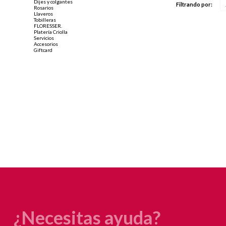
Dijes y colgantes
Filtrando por:
Rosarios
Llaveros
Tobilleras
FLORESSER.
Platería Criolla
Servicios
Accesorios
Giftcard
¿Necesitas ayuda?