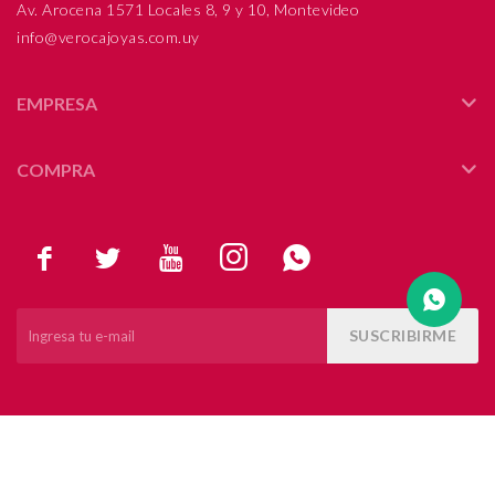
Av. Arocena 1571 Locales 8, 9 y 10, Montevideo
info@verocajoyas.com.uy
Compromiso
Día del niño
EMPRESA
COMPRA





SUSCRIBIRME