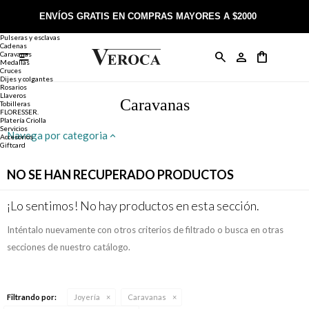
Joyería
Anillos
ENVÍOS GRATIS EN COMPRAS MAYORES A $2000
Anillos
Alianzas
Pulseras y esclavas
Cadenas
Caravanas

Anillos
Llaveros
Día de la Madre
Sobre Veroca Joyas
Como comprar on-line
Medallas
Cruces
Dijes y colgantes
Rosarios
Caravanas
Aniversario
Blog Veroca
Como pagar on-line
Llaveros
Caravanas
Tobilleras
FLORESSER.
Platería Criolla
Cadenas
Cumpleaños
Nuestra tienda
Envíos y Devoluciones
Servicios
Navega por categoria
Accesorios
Giftcard
Rosarios
Bautismo
Trabaja con nosotros
Términos y condiciones
NO SE HAN RECUPERADO PRODUCTOS
Colgantes
Boda
Contacto
¡Lo sentimos! No hay productos en esta sección.
Inténtalo nuevamente con otros criterios de filtrado o busca en otras
Pulseras
Comunión
secciones de nuestro catálogo.
Alianzas
Confirmación
Filtrando por:
Joyería
Caravanas
Tobilleras
Cumpleaños de 15