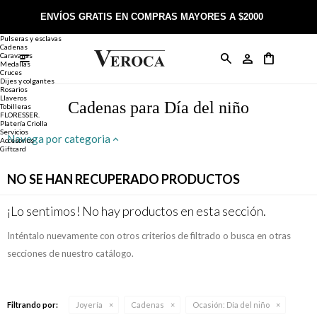
Joyería
Anillos
ENVÍOS GRATIS EN COMPRAS MAYORES A $2000
Anillos
Alianzas
Pulseras y esclavas
Cadenas
Caravanas

Anillos
Llaveros
Día de la Madre
Sobre Veroca Joyas
Como comprar on-line
Medallas
Cruces
Dijes y colgantes
Rosarios
Caravanas
Aniversario
Blog Veroca
Como pagar on-line
Llaveros
Cadenas para Día del niño
Tobilleras
FLORESSER.
Platería Criolla
Cadenas
Cumpleaños
Nuestra tienda
Envíos y Devoluciones
Servicios
Navega por categoria
Accesorios
Giftcard
Rosarios
Bautismo
Trabaja con nosotros
Términos y condiciones
NO SE HAN RECUPERADO PRODUCTOS
Colgantes
Boda
Contacto
¡Lo sentimos! No hay productos en esta sección.
Inténtalo nuevamente con otros criterios de filtrado o busca en otras
Pulseras
Comunión
secciones de nuestro catálogo.
Alianzas
Confirmación
Filtrando por:
Joyería
Cadenas
Ocasión:
Día del niño
Tobilleras
Cumpleaños de 15