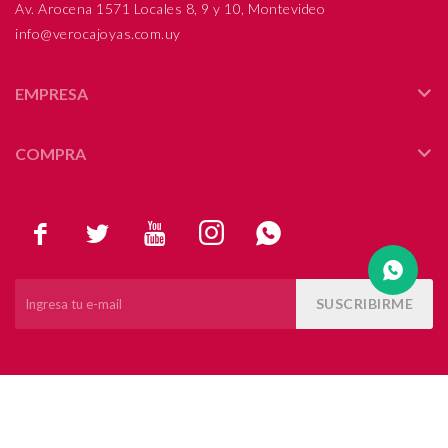
Av. Arocena 1571 Locales 8, 9 y 10, Montevideo
info@verocajoyas.com.uy
Compromiso
Día del niño
EMPRESA
COMPRA





SUSCRIBIRME