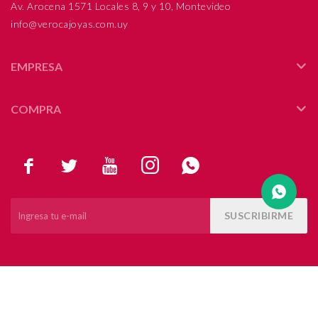
Av. Arocena 1571 Locales 8, 9 y 10, Montevideo
info@verocajoyas.com.uy
Compromiso
Día del niño
EMPRESA
COMPRA





SUSCRIBIRME