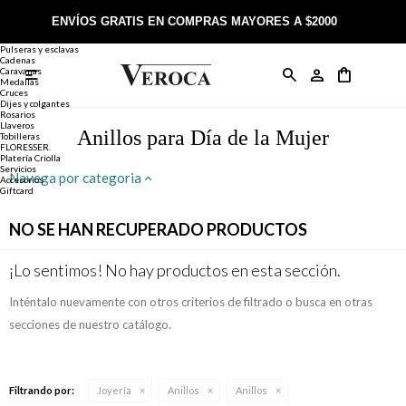
Joyería
Anillos
ENVÍOS GRATIS EN COMPRAS MAYORES A $2000
Anillos
Alianzas
Pulseras y esclavas
Cadenas
Caravanas

Anillos
Llaveros
Día de la Madre
Sobre Veroca Joyas
Como comprar on-line
Medallas
Cruces
Dijes y colgantes
Rosarios
Caravanas
Aniversario
Blog Veroca
Como pagar on-line
Llaveros
Anillos para Día de la Mujer
Tobilleras
FLORESSER.
Platería Criolla
Cadenas
Cumpleaños
Nuestra tienda
Envíos y Devoluciones
Servicios
Navega por categoria
Accesorios
Giftcard
Rosarios
Bautismo
Trabaja con nosotros
Términos y condiciones
NO SE HAN RECUPERADO PRODUCTOS
Colgantes
Boda
Contacto
¡Lo sentimos! No hay productos en esta sección.
Inténtalo nuevamente con otros criterios de filtrado o busca en otras
Pulseras
Comunión
secciones de nuestro catálogo.
Alianzas
Confirmación
Filtrando por:
Joyería
Anillos
Anillos
Tobilleras
Cumpleaños de 15