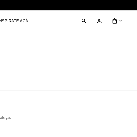
INSPIRATE ACÁ
0
$
tálogo.