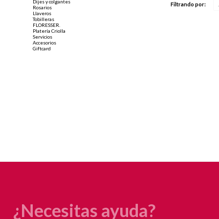
Dijes y colgantes
Filtrando por:
Rosarios
Llaveros
Tobilleras
FLORESSER.
Platería Criolla
Servicios
Accesorios
Giftcard
¿Necesitas ayuda?