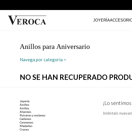
JOYERÍA
ACCESORI
Anillos para Aniversario
Navega por categoria
NO SE HAN RECUPERADO PROD
Joyería
¡Lo sentimos
Anillos
Anillos
Alianzas
Inténtalo nuevam
Pulseras y esclavas
Cadenas
Caravanas
Medallas
Cruces