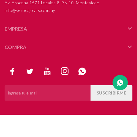
Av. Arocena 1571 Locales 8, 9 y 10, Montevideo
info@verocajoyas.com.uy
Compromiso
Día del niño
EMPRESA
COMPRA





SUSCRIBIRME