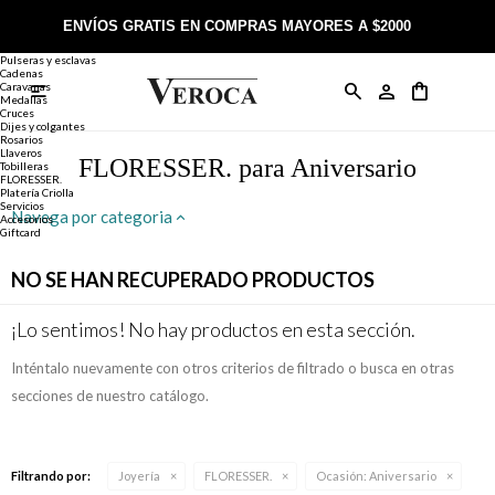
Joyería
Anillos
ENVÍOS GRATIS EN COMPRAS MAYORES A $2000
Anillos
Alianzas
Pulseras y esclavas
Cadenas
Caravanas

Anillos
Llaveros
Día de la Madre
Sobre Veroca Joyas
Como comprar on-line
Medallas
Cruces
Dijes y colgantes
Rosarios
Caravanas
Aniversario
Blog Veroca
Como pagar on-line
Llaveros
FLORESSER. para Aniversario
Tobilleras
FLORESSER.
Platería Criolla
Cadenas
Cumpleaños
Nuestra tienda
Envíos y Devoluciones
Servicios
Navega por categoria
Accesorios
Giftcard
Rosarios
Bautismo
Trabaja con nosotros
Términos y condiciones
NO SE HAN RECUPERADO PRODUCTOS
Colgantes
Boda
Contacto
¡Lo sentimos! No hay productos en esta sección.
Inténtalo nuevamente con otros criterios de filtrado o busca en otras
Pulseras
Comunión
secciones de nuestro catálogo.
Alianzas
Confirmación
Filtrando por:
Joyería
FLORESSER.
Ocasión:
Aniversario
Tobilleras
Cumpleaños de 15