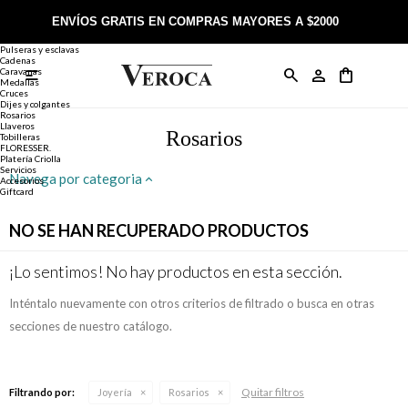
Joyería
Anillos
ENVÍOS GRATIS EN COMPRAS MAYORES A $2000
Anillos
Alianzas
Pulseras y esclavas
Cadenas
Caravanas

Anillos
Llaveros
Día de la Madre
Sobre Veroca Joyas
Como comprar on-line
Medallas
Cruces
Dijes y colgantes
Rosarios
Caravanas
Aniversario
Blog Veroca
Como pagar on-line
Llaveros
Rosarios
Tobilleras
FLORESSER.
Platería Criolla
Cadenas
Cumpleaños
Nuestra tienda
Envíos y Devoluciones
Servicios
Navega por categoria
Accesorios
Giftcard
Rosarios
Bautismo
Trabaja con nosotros
Términos y condiciones
NO SE HAN RECUPERADO PRODUCTOS
Colgantes
Boda
Contacto
¡Lo sentimos! No hay productos en esta sección.
Inténtalo nuevamente con otros criterios de filtrado o busca en otras
Pulseras
Comunión
secciones de nuestro catálogo.
Alianzas
Confirmación
Quitar filtros
Filtrando por:
Joyería
Rosarios
Tobilleras
Cumpleaños de 15