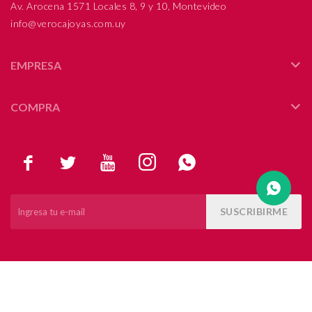
Av. Arocena 1571 Locales 8, 9 y 10, Montevideo
info@verocajoyas.com.uy
Compromiso
Día del niño
EMPRESA
COMPRA





SUSCRIBIRME