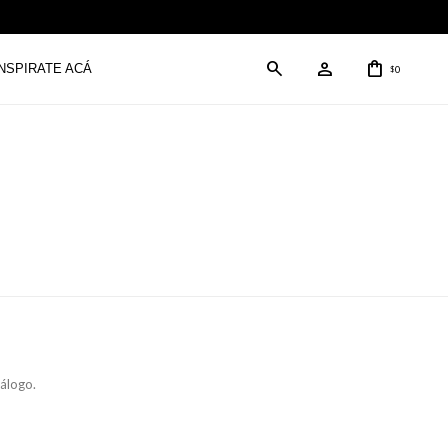
INSPIRATE ACÁ
0
$
tálogo.