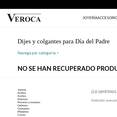
JOYERÍA
ACCESORI
Dijes y colgantes para Día del Padre
Navega por categoria
NO SE HAN RECUPERADO PROD
Joyería
¡Lo sentimos
Anillos
Anillos
Alianzas
Inténtalo nuevam
Pulseras y esclavas
Cadenas
Caravanas
Medallas
Cruces