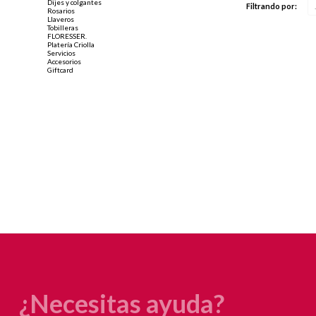
Dijes y colgantes
Filtrando por:
Rosarios
Llaveros
Tobilleras
FLORESSER.
Platería Criolla
Servicios
Accesorios
Giftcard
¿Necesitas ayuda?